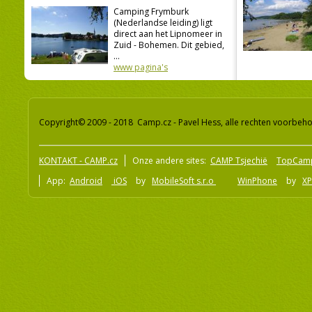
Camping Frymburk
(Nederlandse leiding) ligt
direct aan het Lipnomeer in
Zuid - Bohemen. Dit gebied,
...
www pagina's
Copyright© 2009 - 2018 Camp.cz - Pavel Hess, alle rechten voorbeh
KONTAKT - CAMP.cz
Onze andere sites:
CAMP Tsjechië
TopCam
App:
Android
iOS
by
MobileSoft s.r.o
WinPhone
by
XP