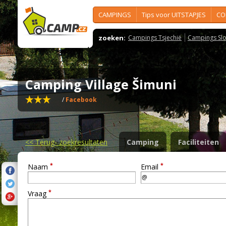
CAMPINGS
Tips voor UITSTAPJES
CO
zoeken:
Campings Tsjechië
Campings Slo
Camping Village Šimuni
/
Facebook
<<
Terug- zoekresultaten
Camping
Faciliteiten
*
*
Naam
Email
*
Vraag