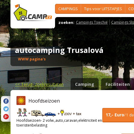
CAMPINGS
Tips voor UITSTAPJES
CO
zoeken:
Campings Tsjechië
Campings Slo
autocamping Trusalová
WWW pagina's
<<
Terug- zoekresultaten
Camping
Faciliteiten
Hoofdseizoen
17,- Euro
/ 1 d
Hoofdseizoen- 2 volw.,auto,caravan,elektriciteit en
toeristenbelasting