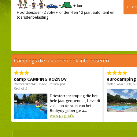
/ 1 d
Hoofdseizoen- 2 volw.+ kinder 4 en 12 jaar, auto, tent en
toeristenbelasting
Campings die u kunnen ook interesseren
camp CAMPING ROŽNOV
eurocamping 
Radhošťská 940, 75661 Rožnov pod
Štefánikova 1008, 68
Radhoštěm
Driesterrencamping die het
hele jaar geopend is, bevindt
zich aan de voet van het
Beskydy gebergte a...
www pagina's