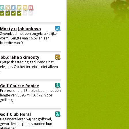
Mosty u Jablunkova
Zwembad met een ongebruikelijke
vorm. Lengte van 16,67 en een
breedte van 9...
Bob.dráha Skimosty
rijetijdsbesteding gedurende het
ele jaar. Op het terrein is niet alleen
.
Golf Course Ropice
Professionele 18-holes baan met een
lengte van 5398 m, PAR 72. Voor
golfbeg...
Golf Club Horal
Beginners leren wij het golfspel,
gevorderde spelers kunnen hun
afslag het ...