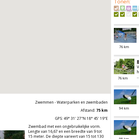
Tonen
:
76
km
V
h
..
76
km
Zwemmen - Waterparken en zwembaden
94
km
Afstand:
75 km
GPS: 49° 31' 27"N 18° 45' 19"E
Zwembad met een ongebruikelijke vorm.
Lengte van 16,67 en een breedte van 9 tot
15 meter. De diepte varieert van 15 tot 130
98
km