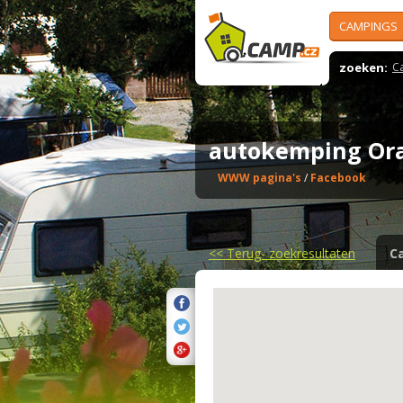
CAMPINGS
zoeken:
C
autokemping Or
WWW pagina's
/
Facebook
<<
Terug- zoekresultaten
C