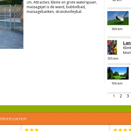
cm. Attracties: kleine en grote waterspuier,
massagejet is de wand, bubbelbad,
massagebanken, strandvolleybal.
104
km
Lan
Klim
keur
105
km
106
km
1
2
3
interesseren