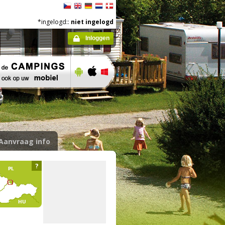
*ingelogd::
niet ingelogd
Inloggen
Aanvraag info
?