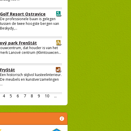
Golf Resort Ostravice
De professionele baan is gelegen
tussen de twee hoogste bergen van
Beskydy,...
ový park Frenštát
touwcentrum, dat houder is van het
merk Lanové centrum (Klimtouwcen...
Fryštát
Een historisch stijlvol kasteelinterieur.
De meubels en kunstverzamelingen
...
4
5
6
7
8
9
10
...