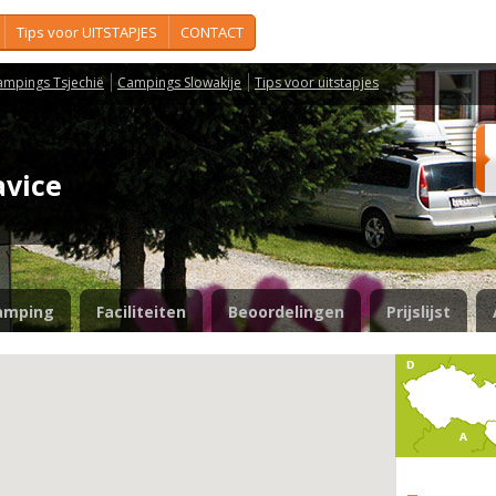
Tips voor UITSTAPJES
CONTACT
ampings Tsjechië
Campings Slowakije
Tips voor uitstapjes
avice
amping
Faciliteiten
Beoordelingen
Prijslijst