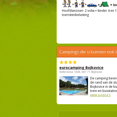
Hoofdseizoen- 2 volw.+ kinder 4 en 12
toeristenbelasting
Campings die u kunnen ook 
eurocamping Bojkovice
Štefánikova 1008, 687 71 Bojkovice
De camping bevind
de rand van de st
Bojkovice in de bu
trein-en busstation
www pagina's