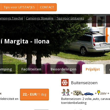
Tips voor UITSTAPJES
CONTACT
ampings Tsjechië
Campings Slowakije
Tips voor uitstapjes
í Margita - Ilona
amping
Faciliteiten
Beoordelingen
Prijslijst
Buitenseizoen
22,- EUR
/ 1 dag
ektriciteit en
Buitenseizoen- 2 volw.,auto, caravan
toeristenbelasting