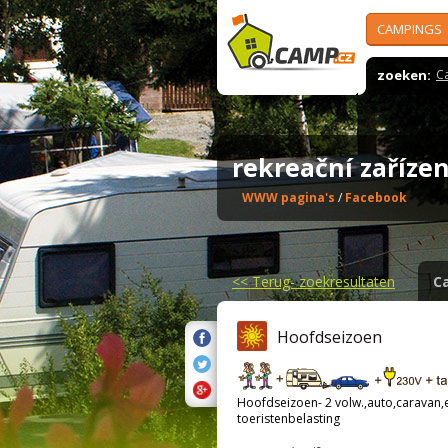
CAMPINGS
zoeken:
C
rekreační zařízen
WWW pagina's
/
Facebook
<<
Terug- zoekresultaten
C
Hoofdseizoen
Hoofdseizoen- 2 volw.,auto,caravan,el
toeristenbelasting