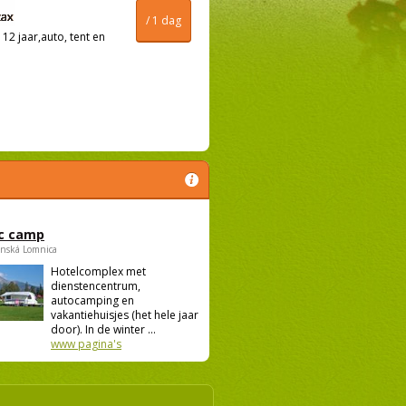
/ 1 dag
12 jaar,auto, tent en
c camp
anská Lomnica
Hotelcomplex met
dienstencentrum,
autocamping en
vakantiehuisjes (het hele jaar
door). In de winter ...
www pagina's