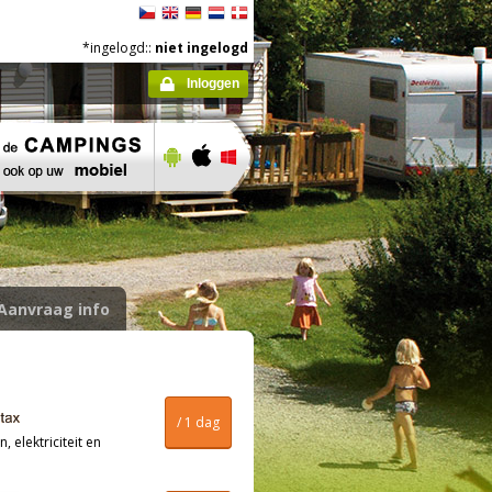
*ingelogd::
niet ingelogd
Inloggen
Aanvraag info
/ 1 dag
, elektriciteit en