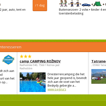
/ 1 dag
 jaar, auto, tent en
Buitenseizoen- 2 volw.+ kinder 4 en 
toeristenbelasting
interesseren
camp CAMPING ROŽNOV
Tatrane
Radhošťská 940, 75661 Rožnov pod
, 05960 Tatr
Radhoštěm
t zich aan
Driesterrencamping die het
ad
hele jaar geopend is, bevindt
urt van het
zich aan de voet van het
 op...
Beskydy gebergte a...
www pagina's