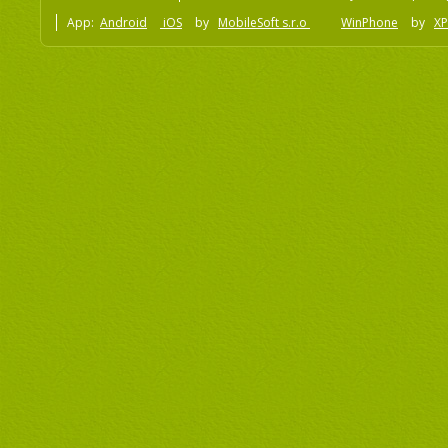
App:
Android
iOS
by
MobileSoft s.r.o
WinPhone
by
XP