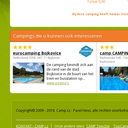
Totaal
0,00
Bij deze camping heeft helaas st
Campings die u kunnen ook interesseren
eurocamping Bojkovice
camp CAMPI
Štefánikova 1008, 687 71 Bojkovice
Radhošťská 940, 75
Radhoštěm
De camping bevindt zich aan
de rand van de stad
Bojkovice in de buurt van het
trein-en busstation op...
www pagina's
Copyright© 2009 - 2018 Camp.cz - Pavel Hess, alle rechten voorbeh
KONTAKT - CAMP.cz
Onze andere sites:
CAMP Tsjechië
TopCam