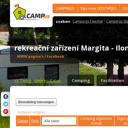
CAMPINGS
Tips voor UITSTAPJES
CO
zoeken:
Campings Tsjechië
Campings Slo
rekreační zařízení Margita - Il
WWW pagina's
/
Facebook
<<
Terug- zoekresultaten
Camping
Faciliteiten
Beordeling toevoegen
Sorteren volgens
Camping-algemene
Eigen 
Datum
Foto
indruk
ac