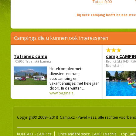
Totaal
0,00
Bij deze camping heeft helaas st
Campings die u kunnen ook interesseren
Tatranec camp
camp CAMPI
, 05960 Tatranská Lomnica
Radhošťská 940, 75
Radhoštěm
Hotelcomplex met
dienstencentrum,
autocamping en
vakantiehuisjes (het hele jaar
door). In de winter ...
www pagina's
Copyright© 2009 - 2018 Camp.cz - Pavel Hess, alle rechten voorbeh
KONTAKT - CAMP.cz
Onze andere sites:
CAMP Tsjechië
TopCam