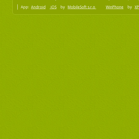
App:
Android
iOS
by
MobileSoft s.r.o
WinPhone
by
XP