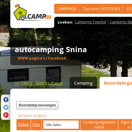
CAMPINGS
Tips voor UITSTAPJES
CO
zoeken:
Campings Tsjechië
Campings Slo
autocamping Snina
WWW pagina's
/
Facebook
<<
Terug- zoekresultaten
Camping
Beoordeling
Beordeling toevoegen
Sorteren volgens
Camping-algemene
Eigen 
Datum
Foto
indruk
ac