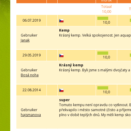
indruk
Totaal
T
10,00
06.07.2019
10,0
Kemp
Gebruiker
Krásný kemp. Velká spokojenost. Jen aqua
Janak
29.05.2019
10,0
Krásný kemp
Gebruiker
Krásný kemp. Byli jsme s malými dvojčaty a 
Bosá noha
22.08.2014
10,0
super
Tomuto kempu není opravdu co vytknout. Byl
Gebruiker
překvapilo i město samotné (čisto a příjemn
hajsmanova
plno v době teplých dnů. My měli kemp sko