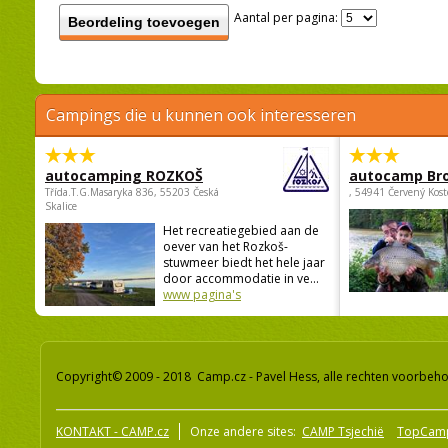
Aantal per pagina:
Beordeling toevoegen
Campings die u kunnen ook interesseren
autocamping ROZKOŠ
autocamp Br
Třída.T.G.Masaryka 836, 55203 Česká
, 54941 Červený Kost
Skalice
Het recreatiegebied aan de
oever van het Rozkoš-
stuwmeer biedt het hele jaar
door accommodatie in ve...
www pagina's
Copyright© 2009 - 2018 Camp.cz - Pavel Hess, alle rechten voorbeh
KONTAKT - CAMP.cz
Onze andere sites:
CAMP Tsjechië
TopCam