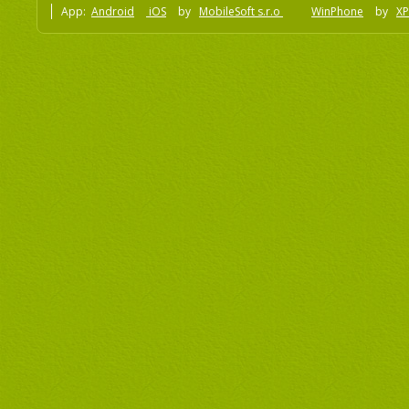
App:
Android
iOS
by
MobileSoft s.r.o
WinPhone
by
XP