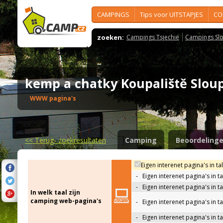
CAMPINGS
Tips voor UITSTAPJES
CO
zoeken:
Campings Tsjechië
Campings Slo
kemp a chatky Koupaliště Slo
WWW pagina's
<<
Terug- zoekresultaten
Camping
Beoordeling
Eigen interenet pagina's in ta
-
Eigen interenet pagina's in t
-
Eigen interenet pagina's in t
In welk taal zijn
camping web-pagina's
-
Eigen interenet pagina's in t
-
Eigen interenet pagina's in ta