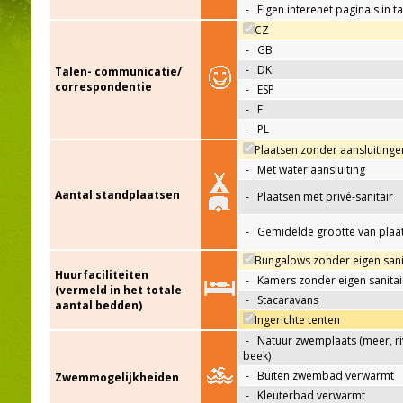
-
Eigen interenet pagina's in t
CZ
-
GB
-
DK
Talen- communicatie/
correspondentie
-
ESP
-
F
-
PL
Plaatsen zonder aansluitinge
-
Met water aansluiting
Aantal standplaatsen
-
Plaatsen met privé-sanitair
-
Gemidelde grootte van plaa
Bungalows zonder eigen sani
Huurfaciliteiten
-
Kamers zonder eigen sanitai
(vermeld in het totale
-
Stacaravans
aantal bedden)
Ingerichte tenten
-
Natuur zwemplaats (meer, riv
beek)
-
Buiten zwembad verwarmt
Zwemmogelijkheiden
-
Kleuterbad verwarmt