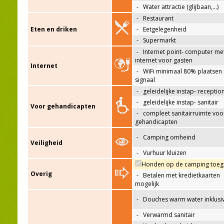
-
Water attractie (glijbaan,…)
-
Restaurant
Eten en driken
-
Eetgelegenheid
-
Supermarkt
-
Internet point- computer me
internet voor gasten
Internet
-
WiFi minimaal 80% plaatsen
signaal
-
geleidelijke instap- receptio
-
geleidelijke instap- sanitair
Voor gehandicapten
-
compleet sanitairruimte voo
gehandicapten
-
Camping omheind
Veiligheid
-
Vurhuur kluizen
Honden op de camping toeg
Overig
-
Betalen met kredietkaarten
mogelijk
-
Douches warm water inklusi
-
Verwarmd sanitair