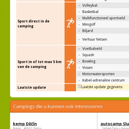
-
Volleybal
-
Basketbal
-
Multifunctioneel sportveld
Sport direct in de
-
Minigolf
camping
-
Biljard
-
Verhuur fietsen
-
Voetbalveld
-
Squash
-
Bowling
Sport in of tot max 5 km
van de camping
-
Vissen
-
Motorwatersporten
-
Kabel-adrenaline centrum
Laatste update gegevens
Laatste update
Campings die u kunnen ook interesseren
kemp Děčín
autocamp Sl
Polabí , 40502 Děčín
, 54344 Čistá v Krko