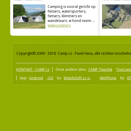
Camping is vooral gericht op
fietsers, watersporters,
fietsers, klimmers en
wandelaars. w hond neem ...
www pagina's
Copyright© 2009 - 2018 Camp.cz - Pavel Hess, alle rechten voorbeh
KONTAKT - CAMP.cz
Onze andere sites:
CAMP Tsjechië
TopCam
App:
Android
iOS
by
MobileSoft s.r.o
WinPhone
by
XP