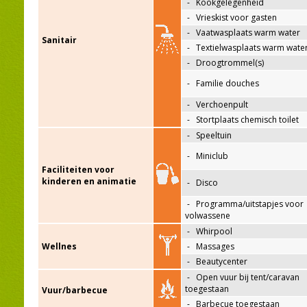
-
Kookgelegenheid
-
Vrieskist voor gasten
-
Vaatwasplaats warm water
Sanitair
-
Textielwasplaats warm wate
-
Droogtrommel(s)
-
Familie douches
-
Verchoenpult
-
Stortplaats chemisch toilet
-
Speeltuin
-
Miniclub
Faciliteiten voor
kinderen en animatie
-
Disco
-
Programma/uitstapjes voor
volwassene
-
Whirpool
Wellnes
-
Massages
-
Beautycenter
-
Open vuur bij tent/caravan
toegestaan
Vuur/barbecue
-
Barbecue toegestaan