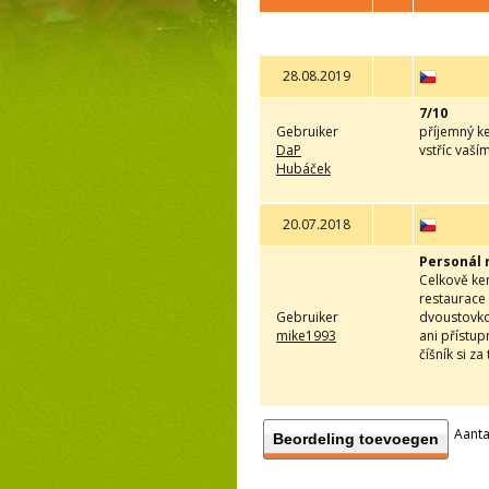
28.08.2019
7/10
Gebruiker
příjemný ke
DaP
vstříc vaší
Hubáček
20.07.2018
Personál 
Celkově ke
restaurace 
Gebruiker
dvoustovkou
mike1993
ani přístup
číšník si z
Aanta
Beordeling toevoegen