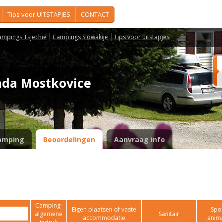
Tips voor UITSTAPJES
CONTACT
ampings Tsjechië
Campings Slowakije
Tips voor uitstapjes
ada Mostkovice
amping
Beoordelingen
Aanvraag info
Camping-
Eigen plaatsen of vaste
Spor
algemene
Sanitair
accommodatie
anim