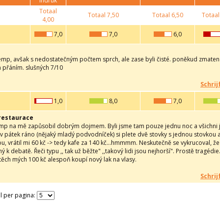
indruk
Totaal
Totaal
7,50
Totaal
6,50
Totaal
4,00
7,0
7,0
6,0
mp, avšak s nedostatečným počtem sprch, ale zase byli čisté. poněkud zmatená o
m přáním. slušných 7/10
Schrij
1,0
8,0
7,0
restaurace
mp na mě zapůsobil dobrým dojmem. Byli jsme tam pouze jednu noc a všichni js
v pátek ráno (nějaký mladý podvodníček) si plete dvě stovky s jednou stovkou a
, vrátil mi 60 kč -> tedy kafe za 140 kč...hmmmm. Neskutečně se vykrucoval, ž
ný k debatě. Řeči typu ,, tak už běžte" ,,takový lidi jsou nejhorší". Prostě tragé
a těch mých 100 kč alespoň koupí nový lak na vlasy.
Schrij
l per pagina: