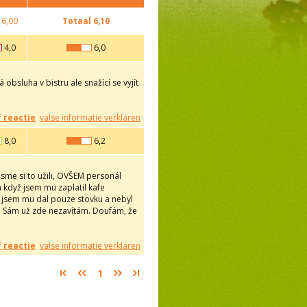
6,00
Totaal
6,10
4,0
6,0
bsluha v bistru ale snažící se vyjít
f reactie
valse informatie verklaren
8,0
6,2
me si to užili, OVŠEM personál
 když jsem mu zaplatil kafe
e jsem mu dal pouze stovku a nebyl
die. Sám už zde nezavítám. Doufám, že
f reactie
valse informatie verklaren
1