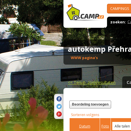
CAMPINGS
zoeken:
C
autokemp Přehr
WWW pagina's
<<
Terug- zoekresultaten
C
Beordeling toevoegen
Sorteren volgens
Datum
Foto