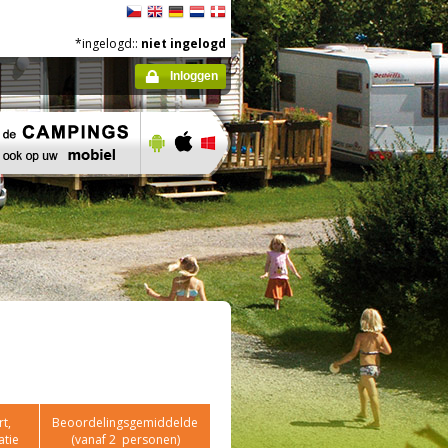
*ingelogd::
niet ingelogd
Inloggen
t,
Beoordelingsgemiddelde
atie
(vanaf
2
personen)