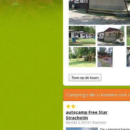
Campings die u kunnen ook 
autocamp Free Star
Strachotín
Šakvická 3, 693 01 Strachotín
De camping bevind