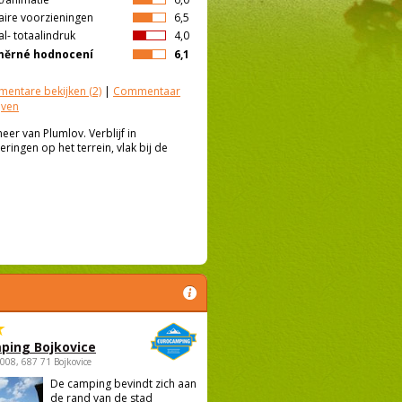
aire voorzieningen
6,5
l- totaalindruk
4,0
měrné hodnocení
6,1
entare bekijken
(2)
|
Commentaar
jven
r van Plumlov. Verblijf in
ringen op het terrein, vlak bij de
ping Bojkovice
1008, 687 71 Bojkovice
De camping bevindt zich aan
de rand van de stad