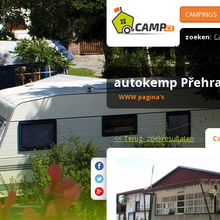
CAMPINGS
zoeken:
C
autokemp Přehr
WWW pagina's
<<
Terug- zoekresultaten
C