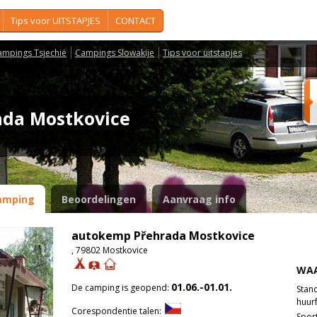
Tips voor UITSTAPJES
CONTACT
ampings Tsjechië
Campings Slowakije
Tips voor uitstapjes
ada Mostkovice
amping
Beoordelingen
Aanvraag info
autokemp Přehrada Mostkovice
, 79802 Mostkovice
WAA
01.06.-01.01.
De camping is geopend:
Stan
huurf
Corespondentie talen:
Spor