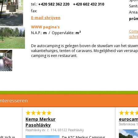
tel.:
+420 582 362 220
+420 602 432 310
Sanit
fax:
Areaa
E-mail shrijven
prů
WWW pagina's
Comm
2
N.A.P.:
m
/
Oppervlakte:
m
schri
De autocamping is gelegen boven de stuwdam van het stuwmee
vakantiehuisjes, tenten of caravans. Mogelijkheid van versnape
camping is een restaurant.
interesseren
Kemp Merkur
eurocam
Pasohlávky
Štefánikova 
Pasohlávky ev. č. 114, 69122 Pasohlávky
t zich in
De ATC Merkur Camping