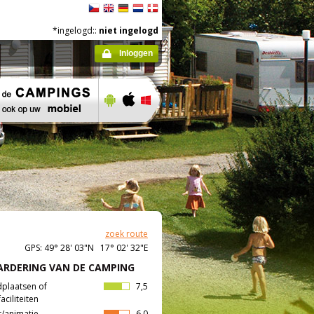
*ingelogd::
niet ingelogd
Inloggen
zoek route
GPS: 49° 28' 03"N 17° 02' 32"E
RDERING VAN DE CAMPING
dplaatsen of
7,5
aciliteiten
t/animatie
6,0