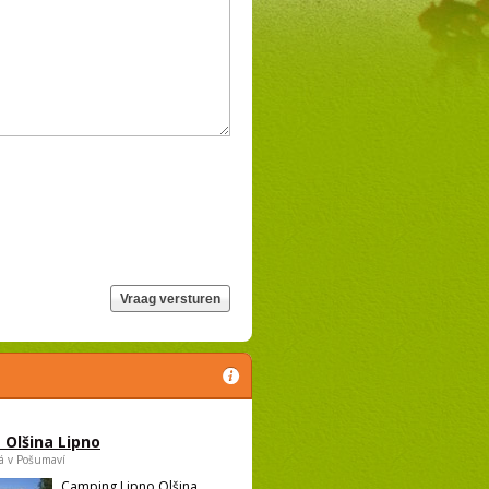
Olšina Lipno
á v Pošumaví
Camping Lipno Olšina