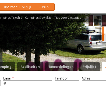
Tips voor UITSTAPJES
CONTACT
ampings Tsjechië
Campings Slowakije
Tips voor uitstapjes
r
amping
Faciliteiten
Beoordelingen
Prijslijst
*
Email
Telefoon
Adres