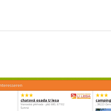
interesseren
chatová osada U lesa
camping 
Vranovská přehrada - pláž 680, 67102
, 38223 Čern
Šumná