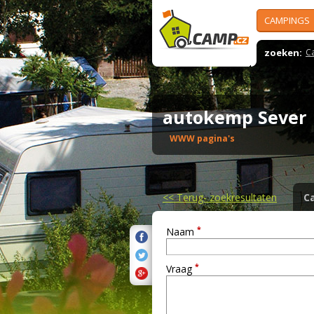
CAMPINGS
zoeken:
C
autokemp Seve
WWW pagina's
<<
Terug- zoekresultaten
C
*
Naam
*
Vraag