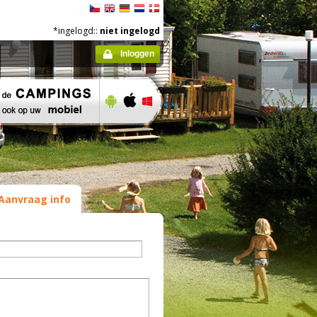
*ingelogd::
niet ingelogd
Inloggen
Aanvraag info