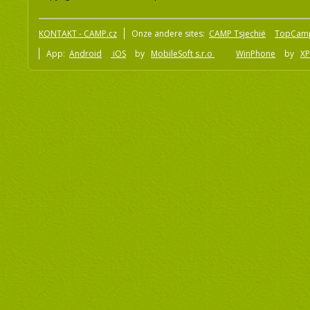
KONTAKT - CAMP.cz
Onze andere sites:
CAMP Tsjechië
TopCam
App:
Android
iOS
by
MobileSoft s.r.o
WinPhone
by
XP