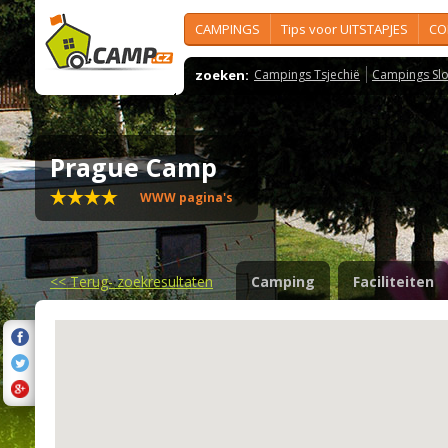
CAMPINGS
Tips voor UITSTAPJES
CO
zoeken:
Campings Tsjechië
Campings Slo
Prague Camp
WWW pagina's
<<
Terug- zoekresultaten
Camping
Faciliteiten