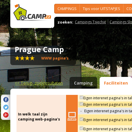
CAMPINGS
Tips voor UITSTAPJES
CO
zoeken:
Campings Tsjechië
Campings Slo
Prague Camp
WWW pagina's
<<
Terug- zoekresultaten
Camping
Faciliteiten
Eigen interenet pagina's in ta
Eigen interenet pagina's in t
-
Eigen interenet pagina's in t
In welk taal zijn
camping web-pagina's
Eigen interenet pagina's in ta
Eigen interenet pagina's in ta