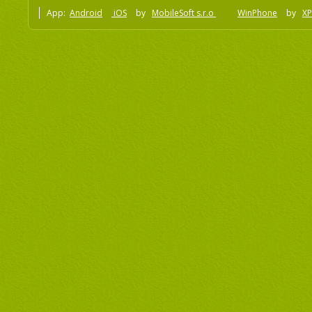
App:
Android
iOS
by
MobileSoft s.r.o
WinPhone
by
XP