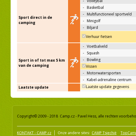
-
Volleybal
-
Basketbal
-
Multifunctioneel sportveld
Sport direct in de
-
Minigolf
camping
-
Biljard
Verhuur fietsen
-
Voetbalveld
-
Squash
-
Bowling
Sport in of tot max 5 km
van de camping
Vissen
-
Motorwatersporten
-
Kabel-adrenaline centrum
Laatste update gegevens
Laatste update
Copyright© 2009 - 2018 Camp.cz - Pavel Hess, alle rechten voorbeh
KONTAKT - CAMP.cz
Onze andere sites:
CAMP Tsjechië
TopCam