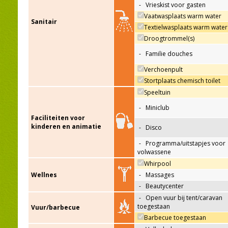
-
Vrieskist voor gasten
Vaatwasplaats warm water
Sanitair
Textielwasplaats warm water
Droogtrommel(s)
-
Familie douches
Verchoenpult
Stortplaats chemisch toilet
Speeltuin
-
Miniclub
Faciliteiten voor
kinderen en animatie
-
Disco
-
Programma/uitstapjes voor
volwassene
Whirpool
Wellnes
-
Massages
-
Beautycenter
-
Open vuur bij tent/caravan
toegestaan
Vuur/barbecue
Barbecue toegestaan