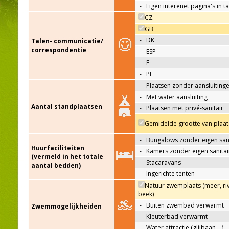
-
Eigen interenet pagina's in t
CZ
GB
-
DK
Talen- communicatie/
correspondentie
-
ESP
-
F
-
PL
-
Plaatsen zonder aansluiting
-
Met water aansluiting
Aantal standplaatsen
-
Plaatsen met privé-sanitair
Gemidelde grootte van plaat
-
Bungalows zonder eigen sani
Huurfaciliteiten
-
Kamers zonder eigen sanitai
(vermeld in het totale
-
Stacaravans
aantal bedden)
-
Ingerichte tenten
Natuur zwemplaats (meer, riv
beek)
-
Buiten zwembad verwarmt
Zwemmogelijkheiden
-
Kleuterbad verwarmt
-
Water attractie (glijbaan,…)