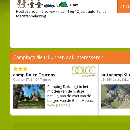
/ 1 d
Hoofdseizoen- 2 volw.+ kinder 4 en 12 jaar, auto, tent en
toeristenbelasting
Campings die u kunnen ook interesseren
camp Dolce Trutnov
autocamp Sl
Oblanov 37, 54101 Trutnov
, 54344 Čistá v Krko
Camping Dolce ligt in het
midden van de rustige
natuur, aan de voet van de
bergen van de Giant Mount...
www pagina's