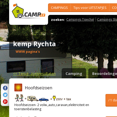
CAMPINGS
Tips voor UITSTAPJES
CO
zoeken:
Campings Tsjechië
Campings Slo
kemp Rychta
WWW pagina's
<<
Terug- zoekresultaten
Camping
Beoordeling
Hoofdseizoen
/ 1 d
Hoofdseizoen- 2 volw.,auto,caravan,elektriciteit en
toeristenbelasting