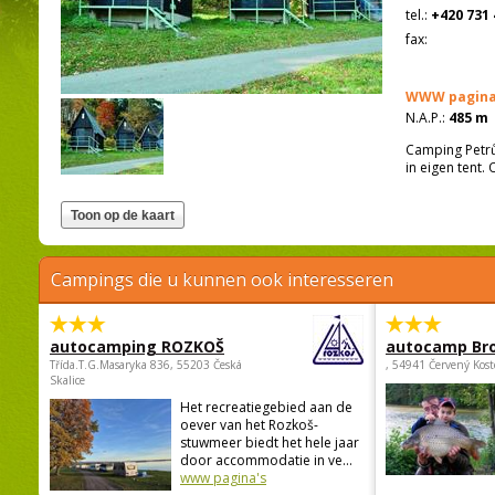
tel.:
+420 731 
fax:
WWW pagina
N.A.P.:
485 m
Camping Petrův
in eigen tent. 
Campings die u kunnen ook interesseren
autocamping ROZKOŠ
autocamp Br
Třída.T.G.Masaryka 836, 55203 Česká
, 54941 Červený Kost
Skalice
Het recreatiegebied aan de
oever van het Rozkoš-
stuwmeer biedt het hele jaar
door accommodatie in ve...
www pagina's