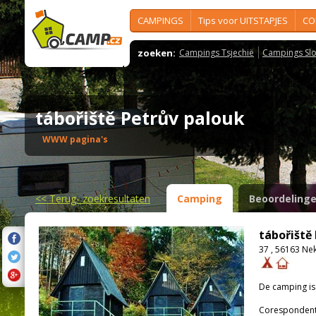
CAMPINGS
Tips voor UITSTAPJES
CO
zoeken:
Campings Tsjechië
Campings Slo
tábořiště Petrův palouk
WWW pagina's
<<
Terug- zoekresultaten
Camping
Beoordeling
tábořiště
37 , 56163 Ne
De camping i
Corespondenti