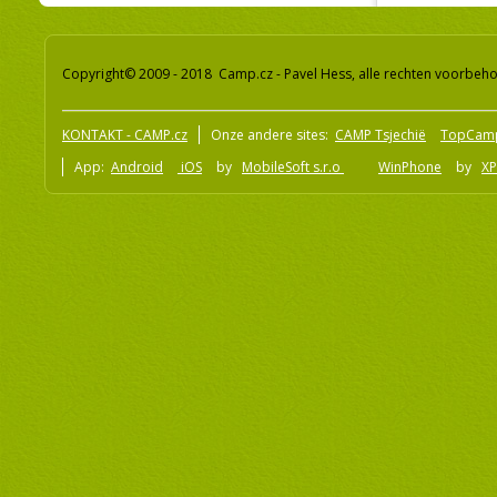
Copyright© 2009 - 2018 Camp.cz - Pavel Hess, alle rechten voorbeh
KONTAKT - CAMP.cz
Onze andere sites:
CAMP Tsjechië
TopCam
App:
Android
iOS
by
MobileSoft s.r.o
WinPhone
by
XP