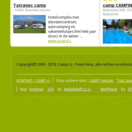
Tatranec camp
camp CAMPI
, 05960 Tatranská Lomnica
Radhošťská 940, 75
Radhoštěm
Hotelcomplex met
dienstencentrum,
autocamping en
vakantiehuisjes (het hele jaar
door). In de winter ...
www pagina's
Copyright© 2009 - 2018 Camp.cz - Pavel Hess, alle rechten voorbeh
KONTAKT - CAMP.cz
Onze andere sites:
CAMP Tsjechië
TopCam
App:
Android
iOS
by
MobileSoft s.r.o
WinPhone
by
XP