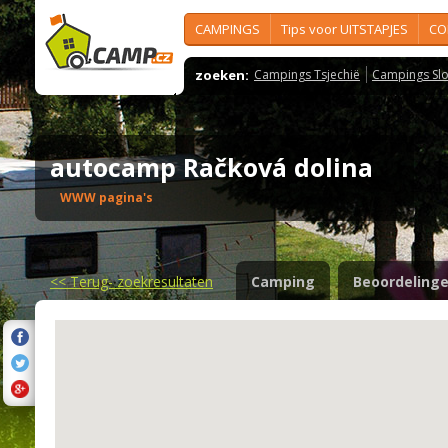
CAMPINGS
Tips voor UITSTAPJES
CO
zoeken:
Campings Tsjechië
Campings Slo
autocamp Račková dolina
WWW pagina's
<<
Terug- zoekresultaten
Camping
Beoordeling