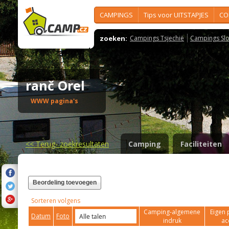
CAMPINGS
Tips voor UITSTAPJES
CO
zoeken:
Campings Tsjechië
Campings Slo
ranč Orel
WWW pagina's
<<
Terug- zoekresultaten
Camping
Faciliteiten
Beordeling toevoegen
Sorteren volgens
Camping-algemene
Eigen 
Datum
Foto
indruk
ac