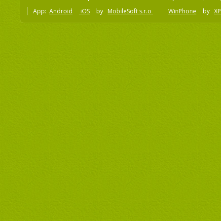
App:
Android
iOS
by
MobileSoft s.r.o
WinPhone
by
XP