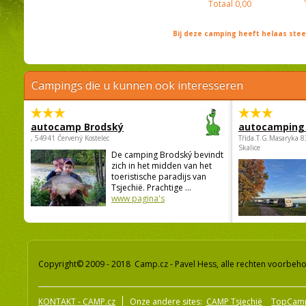
Totaal
0,00
Bij deze camping heeft helaas st
Campings die u kunnen ook interesseren
autocamp Brodský
autocamping
, 54941 Červený Kostelec
Třída.T.G.Masaryka 
Skalice
De camping Brodský bevindt
zich in het midden van het
toeristische paradijs van
Tsjechië. Prachtige ...
www pagina's
Copyright© 2009 - 2018 Camp.cz - Pavel Hess, alle rechten voorbeh
KONTAKT - CAMP.cz
Onze andere sites:
CAMP Tsjechië
TopCam