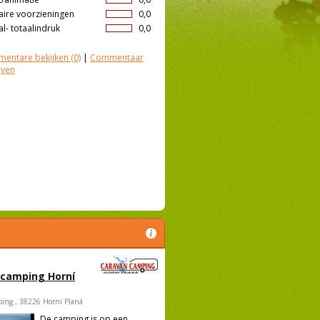
aire voorzieningen
0,0
l- totaalindruk
0,0
entare bekijken
(0)
|
Commentaar
jven
 camping Horní
ing , 38226 Horní Planá
De camping is op een