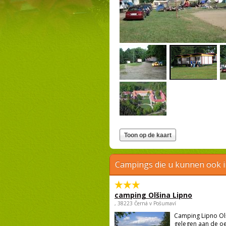
Campings die u kunnen ook 
camping Olšina Lipno
, 38223 Černá v Pošumaví
Camping Lipno Ol
gelegen aan de o