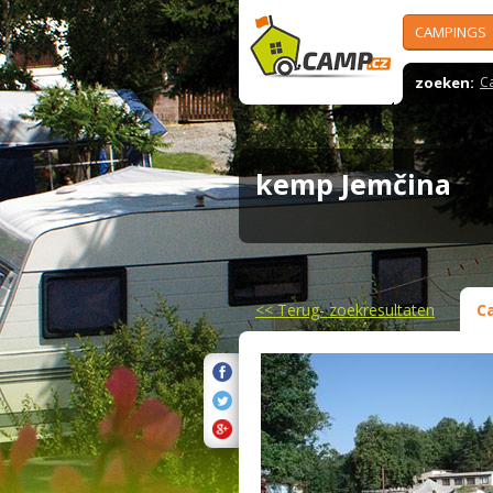
CAMPINGS
zoeken:
C
kemp Jemčina
<<
Terug- zoekresultaten
C