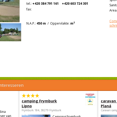
tel.:
+420 384 791 161
+420 603 724 301
Sanit
fax:
Areaa
Comm
2
N.A.P.:
450 m
/
Oppervlakte:
m
schri
interesseren
camping Frymburk
caravan
Lipno
Planá
Frymburk 184, 38279 Frymburk
Caravan camp
šina
ever van
Camping Frymburk