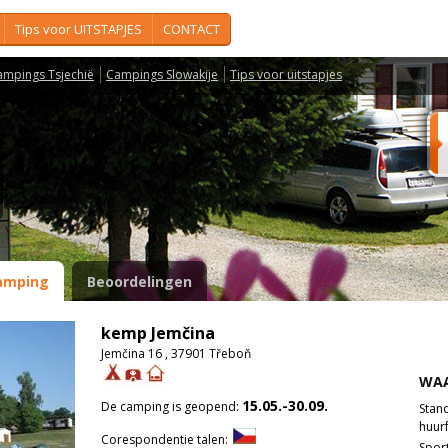
Tips voor UITSTAPJES
CONTACT
ampings Tsjechië
Campings Slowakije
Tips voor uitstapjes
amping
Beoordelingen
kemp Jemčina
Jemčina 16 , 37901 Třeboň
WAA
15.05.-30.09.
De camping is geopend:
Stan
huurf
Corespondentie talen:
Spor