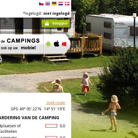
*ingelogd::
niet ingelogd
Inloggen
zoek route
GPS: 49° 05' 22"N 14° 51' 19"E
RDERING VAN DE CAMPING
dplaatsen of
0,0
aciliteiten
t/animatie
0,0