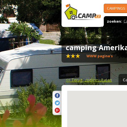
CAMPINGS
zoeken:
C
camping Amerika
WWW pagina's
<<
Terug- zoekresultaten
C