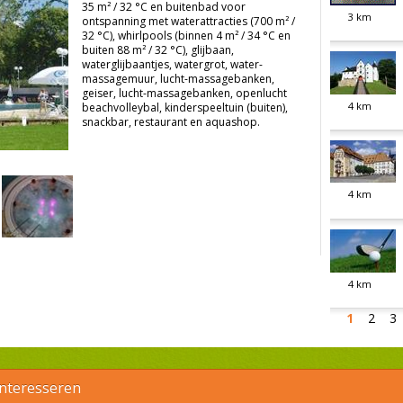
35 m² / 32 °C en buitenbad voor
3
km
ontspanning met waterattracties (700 m² /
32 °C), whirlpools (binnen 4 m² / 34 °C en
buiten 88 m² / 32 °C), glijbaan,
waterglijbaantjes, watergrot, water-
massagemuur, lucht-massagebanken,
geiser, lucht-massagebanken, openlucht
4
km
beachvolleybal, kinderspeeltuin (buiten),
snackbar, restaurant en aquashop.
4
km
4
km
1
2
3
interesseren