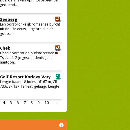
boerderij is van April tot September
geopend....
Seeberg
Een oorspronkelijk romaanse burcht
uit de 13e eeuw, uitgebreid in de
gotisc...
Cheb
Cheb hoort tot de oudste steden in
Tsjechië. Zijn geschiedenis gaat
aantoon...
Golf Resort Karlovy Vary
Lengte baan: 18 holes - 6167 m, CR
73.6, SR 137 Terrein: gelaagd Lengte
...
4
5
6
7
8
9
10
...