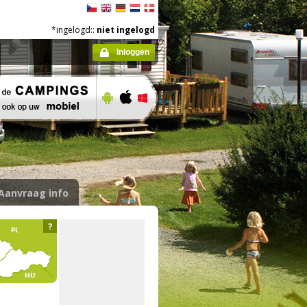
*ingelogd::
niet ingelogd
Inloggen
Aanvraag info
?