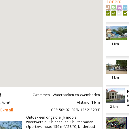
Tonen
:
1
km
1
km
ě
Zwemmen - Waterparken en zwembaden
H
i
 Lázně
Afstand:
1 km
A
2
km
E-mail
GPS: 50° 07' 02"N 12° 21' 29"E
Ontdek een ongelofelijk mooie
waterwereld. 3 binnen- en 3 buitenbaden
(Sportzwembad 156 m² / 28 °C, kinderbad