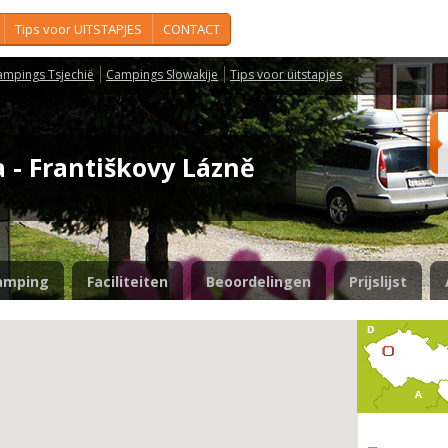
Tips voor UITSTAPJES
CONTACT
ampings Tsjechië
Campings Slowakije
Tips voor uitstapjes
 - Františkovy Lázně
amping
Faciliteiten
Beoordelingen
Prijslijst