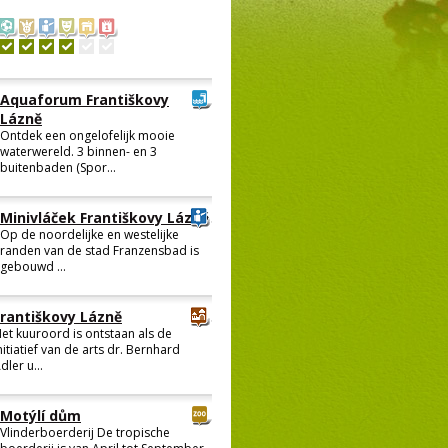
Aquaforum Františkovy
Lázně
Ontdek een ongelofelijk mooie
waterwereld. 3 binnen- en 3
buitenbaden (Spor...
Minivláček Františkovy Lázně
Op de noordelijke en westelijke
randen van de stad Franzensbad is
gebouwd ...
Františkovy Lázně
et kuuroord is ontstaan als de
nitiatief van de arts dr. Bernhard
dler u...
Motýlí dům
Vlinderboerderij De tropische