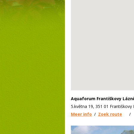
Aquaforum Františkovy Lázn
5.května 19, 351 01 Františkovy
Meer info
/
Zoek route
/