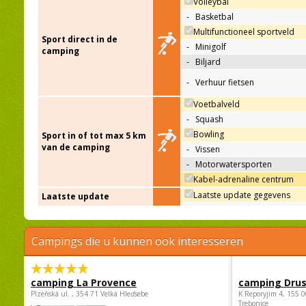
Volleybal
-
Basketbal
Multifunctioneel sportveld
Sport direct in de
-
Minigolf
camping
-
Biljard
-
Verhuur fietsen
Voetbalveld
-
Squash
Bowling
Sport in of tot max 5 km
van de camping
-
Vissen
-
Motorwatersporten
Kabel-adrenaline centrum
Laatste update gegevens
Laatste update
Campings die u kunnen ook interesseren
camping La Provence
camping Dru
Plzeňská ul. , 354 71 Velká Hleďsebe
K Reporyjim 4, 155 0
Trebonice