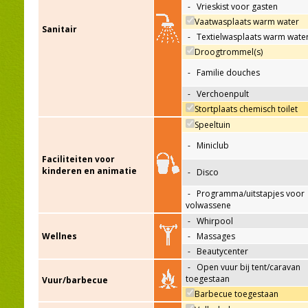
-
Vrieskist voor gasten
Vaatwasplaats warm water
Sanitair
-
Textielwasplaats warm wate
Droogtrommel(s)
-
Familie douches
-
Verchoenpult
Stortplaats chemisch toilet
Speeltuin
-
Miniclub
Faciliteiten voor
kinderen en animatie
-
Disco
-
Programma/uitstapjes voor
volwassene
-
Whirpool
Wellnes
-
Massages
-
Beautycenter
-
Open vuur bij tent/caravan
toegestaan
Vuur/barbecue
Barbecue toegestaan