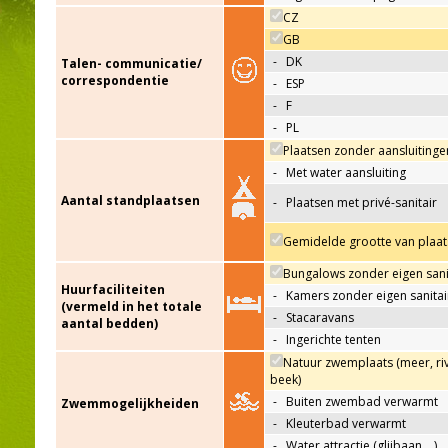
CZ
GB
-
DK
Talen- communicatie/
correspondentie
-
ESP
-
F
-
PL
Plaatsen zonder aansluitinge
-
Met water aansluiting
Aantal standplaatsen
-
Plaatsen met privé-sanitair
Gemidelde grootte van plaat
Bungalows zonder eigen sani
Huurfaciliteiten
-
Kamers zonder eigen sanitai
(vermeld in het totale
-
Stacaravans
aantal bedden)
-
Ingerichte tenten
Natuur zwemplaats (meer, riv
beek)
-
Buiten zwembad verwarmt
Zwemmogelijkheiden
-
Kleuterbad verwarmt
-
Water attractie (glijbaan,…)