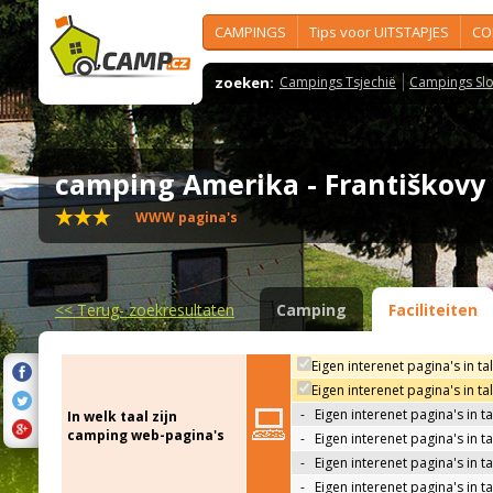
CAMPINGS
Tips voor UITSTAPJES
CO
zoeken:
Campings Tsjechië
Campings Slo
camping Amerika - Františkov
WWW pagina's
<<
Terug- zoekresultaten
Camping
Faciliteiten
Eigen interenet pagina's in ta
Eigen interenet pagina's in t
-
Eigen interenet pagina's in t
In welk taal zijn
camping web-pagina's
-
Eigen interenet pagina's in t
-
Eigen interenet pagina's in ta
-
Eigen interenet pagina's in t