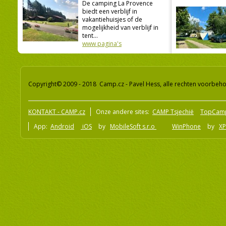
De camping La Provence
biedt een verblijf in
vakantiehuisjes of de
mogelijkheid van verblijf in
tent...
www pagina's
Copyright© 2009 - 2018 Camp.cz - Pavel Hess, alle rechten voorbeh
KONTAKT - CAMP.cz
Onze andere sites:
CAMP Tsjechië
TopCam
App:
Android
iOS
by
MobileSoft s.r.o
WinPhone
by
XP