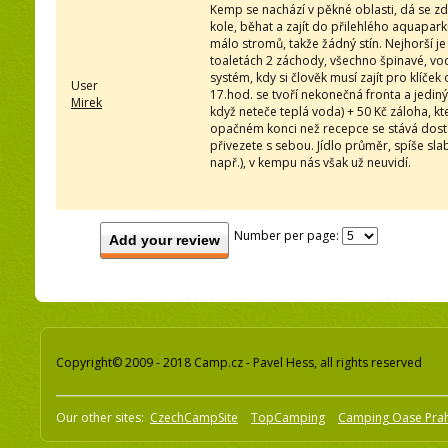
Kemp se nachází v pěkné oblasti, dá se zde
kole, běhat a zajít do přilehlého aquapar
málo stromů, takže žádný stín. Nejhorší je
toaletách 2 záchody, všechno špinavé, vod
systém, kdy si člověk musí zajít pro klíček
User
17.hod. se tvoří nekonečná fronta a jediný
Mirek
když neteče teplá voda) + 50 Kč záloha, kt
opačném konci než recepce se stává dost č
přivezete s sebou. Jídlo průměr, spíše slab
např.), v kempu nás však už neuvidí.
Number per page:
Add your review
Copyright© 2009 - 2018 Camp.cz - Pavel Hess, all rights reserved
Our other sites:
CzechCampSite
TopCamping
Camping Oase Pra