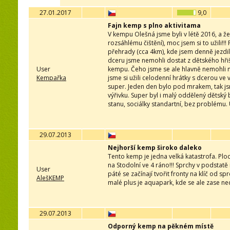
27.01.2017
9,0
Fajn kemp s plno aktivitama
V kempu Olešná jsme byli v létě 2016, a že
rozsáhlému čištění), moc jsem si to užili!!!
přehrady (cca 4km), kde jsem denně jezdili
dceru jsme nemohli dostat z dětského hřiště
User
kempu. Čeho jsme se ale hlavně nemohli n
Kempařka
jsme si užili celodenní hrátky s dcerou ve
super. Jeden den bylo pod mrakem, tak jsm
výřivku. Super byl i malý oddělený dětský 
stanu, sociálky standartní, bez problému
29.07.2013
Nejhorší kemp široko daleko
Tento kemp je jedna velká katastrofa. Plo
na Stodolní ve 4 ráno!!! Sprchy v podstat
User
páté se začínají tvořit fronty na klíč od spr
AlešKEMP
malé plus je aquapark, kde se ale zase ned
29.07.2013
Odporný kemp na pěkném místě