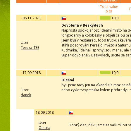
impression
Total value
T
9,67
06.11.2023
10,0
Dovolená v Beskydech
Naprostá spokojenost. Ideální místo na dov
longboardy a koloběžky a objeli celou přeh
jsem byli v restauraci, food trucku i kavá
User
stihli pozorování Perseid, hvězd a Satur
Tereza_TES
Kuchyňka, jídelna i sprchy jsou menší, al
Super dovolená v Beskydech, určitě se se
17.09.2018
10,0
Olešná
byli jsme tady jen na víkend ale moc se nám
User
nebo cyklotrasy stezka kolem přehrady ur
danek
18.09.2018
User
Dobrý den, děkujeme za vaši milou re
Olesna