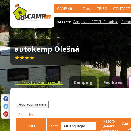
CAMP sites
Tips for TRIPS
CONTACT
search:
Campsites CZECH Republic
Camps
autokemp Olešná
<<
Back to search results
Camping
Facilities
Add your review
Order by
Resort-
Campi
Date
Photo
general
a