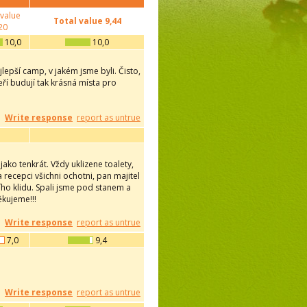
 value
Total value
9,44
20
10,0
10,0
lepší camp, v jakém jsme byli. Čisto,
eří budují tak krásná místa pro
Write response
report as untrue
ako tenkrát. Vždy uklizene toalety,
recepci všichni ochotni, pan majitel
ího klidu. Spali jsme pod stanem a
ěkujeme!!!
Write response
report as untrue
7,0
9,4
Write response
report as untrue