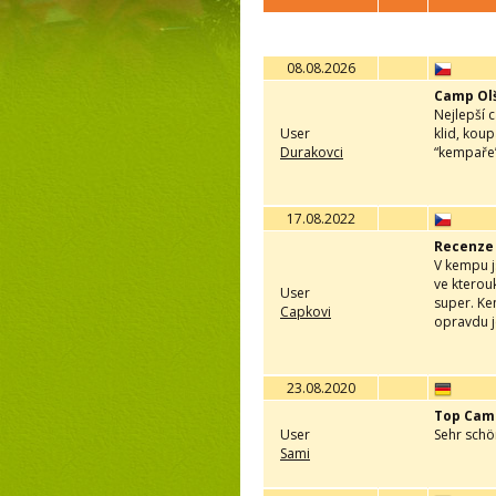
08.08.2026
Camp Olš
Nejlepší 
User
klid, kou
Durakovci
“kempaře”
17.08.2022
Recenze
V kempu j
ve kterou
User
super. Ke
Capkovi
opravdu j
23.08.2020
Top Cam
User
Sehr schö
Sami