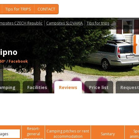
Tips for TRIPS
CONTACT
mpsites CZECH Republic
Campsites SLOVAKIA
Tips for trips
Lipno
60º
/
Facebook
amping
Facilities
Reviews
Price list
Request
Resort-
Camping pitches or rent
Spo
general
Sanitary
accommodation
anim