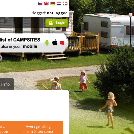
*logged:
not logged
Login
 info
rt,
Average rating
ation
(from
5
persons)