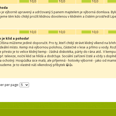
10,0
10,0
10,0
ohoda
 je výborně upravený a udržovaný.S panem majitelem je výborná domluva. Byli
eme těm kdo chtějí prožít klidnou dovolenou v klidném a čistém prostředí Lipe
10,0
10,0
10,0
o je klid a pohoda!
šina můžeme jediné doporučit. Pro ty, kteří chtějí strávit klidný víkend na břeh
deální místo. Kemp má výbornou polohou, částečně v lese a přímo u vody. Rozl
 přesto je to velice klidný kemp - žádná diskotéka, párty do rána atd.. V kempu 
ř. televize, noční klid se hlídá a dodržuje. Sociální zařízení čisté a vždy s do
 a ochotný. Hospůdka sice malá, ale příjemná - hotovky výborné - jako od mami
budeme. Je to vlastně náš víkendový příbytek 😀👍.
er per page: