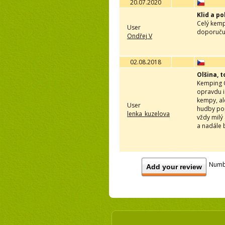
20.07.2020
Klid a p
Celý kemp
User
doporučuj
Ondřej V
02.08.2018
Olšina, t
Kemping Ol
opravdu i
kempy, ale
User
hudby pop
lenka_kuzelova
vždy milý
a nadále 
Numb
Add your review