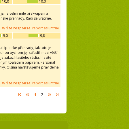
10,0
10,0
 jsme velmi mile překvapeni a
nské přehrady. Rádi se vrátíme.
Write response
report as untrue
9,0
9,8
u Lipenské přehrady, tak toto je
ohou bychom jej zařadili mezi větší
je zákaz hlasitého rádia, hlasité
plněným toaletním papírem. Personál
nky. Olšina navštěvujeme pravidelně
Write response
report as untrue
1
2