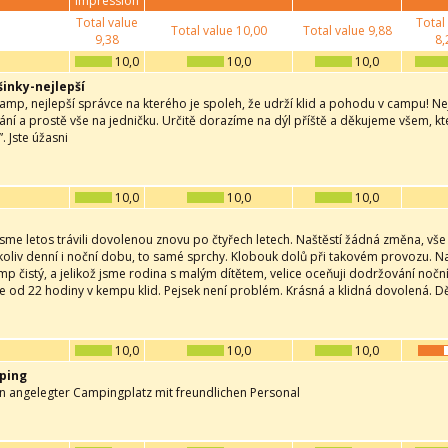
impression
Total value
Total
Total value
10,00
Total value
9,88
9,38
8,
10,0
10,0
10,0
inky-nejlepší
camp, nejlepší správce na kterého je spoleh, že udrží klid a pohodu v campu! Nej
pání a prostě vše na jedničku. Určitě dorazíme na dýl příště a děkujeme všem, kt
. Jste úžasni
10,0
10,0
10,0
sme letos trávili dovolenou znovu po čtyřech letech. Naštěstí žádná změna, vše j
koliv denní i noční dobu, to samé sprchy. Klobouk dolů při takovém provozu. Na 
mp čistý, a jelikož jsme rodina s malým dítětem, velice oceňuji dodržování nočn
e od 22 hodiny v kempu klid. Pejsek není problém. Krásná a klidná dovolená. D
10,0
10,0
10,0
ping
n angelegter Campingplatz mit freundlichen Personal