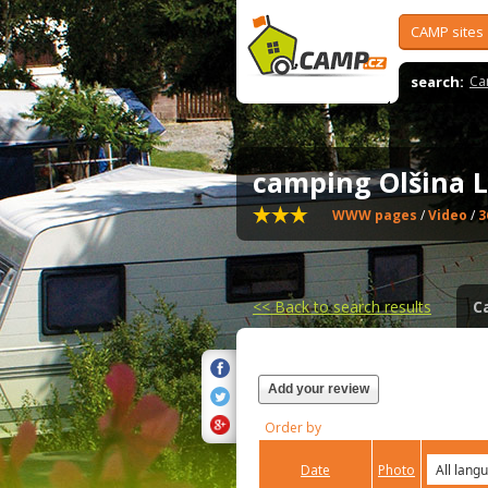
CAMP sites
search:
Ca
camping Olšina 
WWW pages
/
Video
/
3
<<
Back to search results
C
Add your review
Order by
Date
Photo