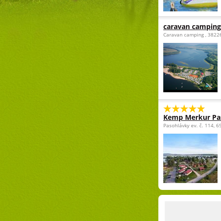
caravan camping
Caravan camping , 3822
Kemp Merkur Pa
Pasohlávky ev. č. 114, 