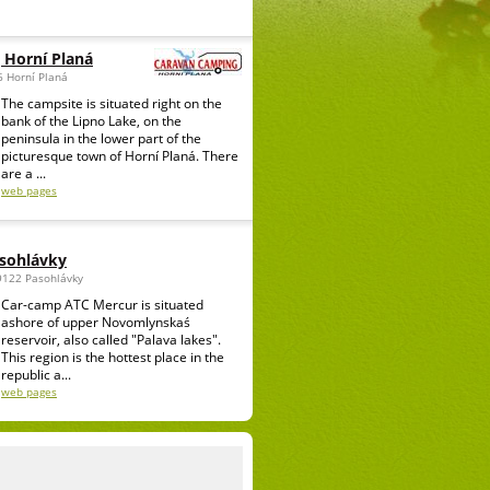
 Horní Planá
6 Horní Planá
The campsite is situated right on the
bank of the Lipno Lake, on the
peninsula in the lower part of the
picturesque town of Horní Planá. There
are a ...
web pages
sohlávky
69122 Pasohlávky
Car-camp ATC Mercur is situated
ashore of upper Novomlynskaś
reservoir, also called "Palava lakes".
This region is the hottest place in the
republic a...
web pages