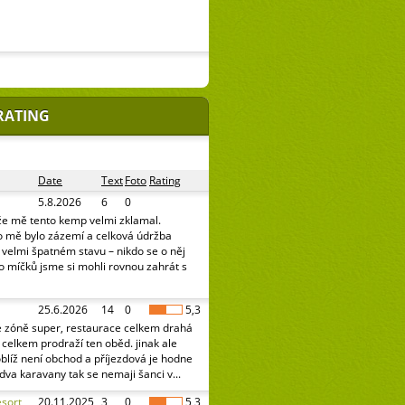
RATING
Date
Text
Foto
Rating
5.8.2026
6
0
že mě tento kemp velmi zklamal.
o mě bylo zázemí a celková údržba
e velmi špatném stavu – nikdo se o něj
o míčků jsme si mohli rovnou zahrát s
25.6.2026
14
0
5,3
é zóně super, restaurace celkem drahá
celkem prodraží ten oběd. jinak ale
oblíž není obchod a příjezdová je hodne
 dva karavany tak se nemaji šanci v...
sort
20.11.2025
3
0
5,3