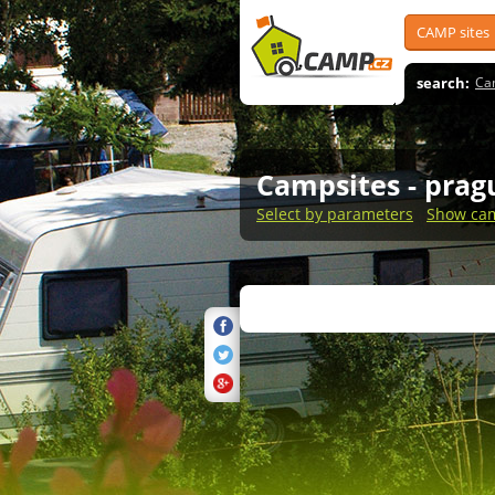
CAMP sites
search:
Ca
Campsites
- prag
Select by parameters
Show cam