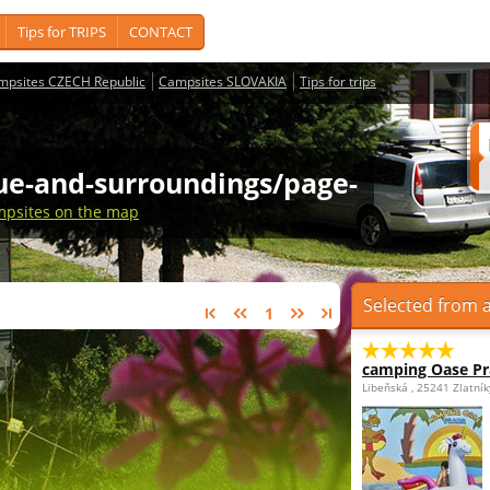
Tips for TRIPS
CONTACT
mpsites CZECH Republic
Campsites SLOVAKIA
Tips for trips
ue-and-surroundings/page-
psites on the map
Selected from a
1
camping Oase P
Libeňská , 25241 Zlatní