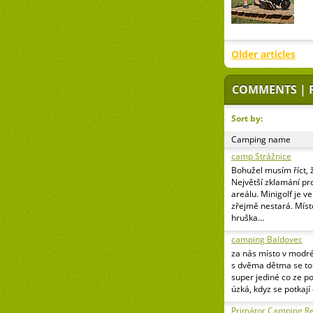
Older articles
COMMENTS | 
Sort by:
Camping name
camp Strážnice
Bohužel musím říct, 
Největší zklamání pr
areálu. Minigolf je v
zřejmě nestará. Míst
hruška...
camping Baldovec
za nás místo v modr
s dvěma dětma se to 
super jediné co ze p
úzká, kdyz se potkají
Primátor Camping Re