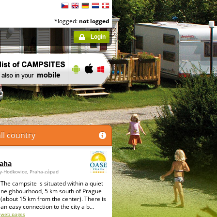
*logged:
not logged
Login
ll country
raha
ky-Hodkovice, Praha-západ
The campsite is situated within a quiet
neighbourhood, 5 km south of Prague
(about 15 km from the center). There is
an easy connection to the city a b...
web pages