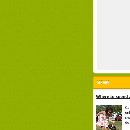
NEWS
Where to spend a
Ca
onl
sn
do 