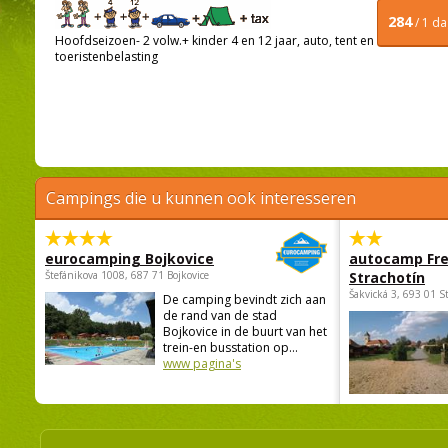
284
/ 1 d
Hoofdseizoen- 2 volw.+ kinder 4 en 12 jaar, auto, tent en
toeristenbelasting
Campings die u kunnen ook interesseren
eurocamping Bojkovice
autocamp Fre
Štefánikova 1008, 687 71 Bojkovice
Strachotín
Šakvická 3, 693 01 S
De camping bevindt zich aan
de rand van de stad
Bojkovice in de buurt van het
trein-en busstation op...
www pagina's