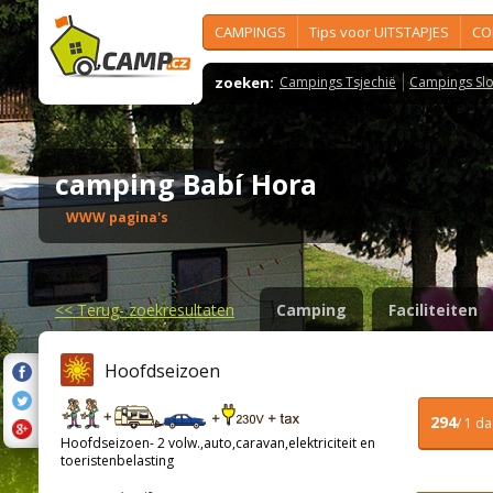
CAMPINGS
Tips voor UITSTAPJES
CO
zoeken:
Campings Tsjechië
Campings Slo
camping Babí Hora
WWW pagina's
<<
Terug- zoekresultaten
Camping
Faciliteiten
Hoofdseizoen
294
/ 1 d
Hoofdseizoen- 2 volw.,auto,caravan,elektriciteit en
toeristenbelasting