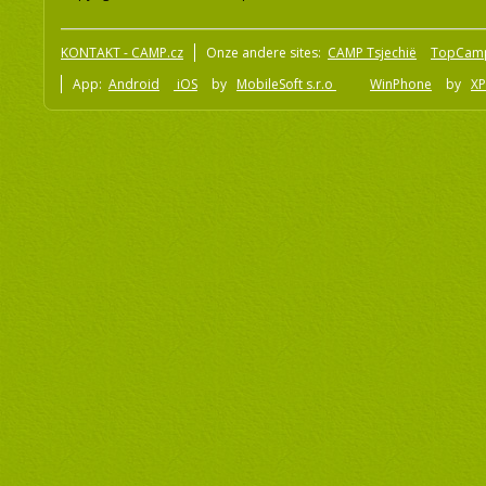
KONTAKT - CAMP.cz
Onze andere sites:
CAMP Tsjechië
TopCam
App:
Android
iOS
by
MobileSoft s.r.o
WinPhone
by
XP