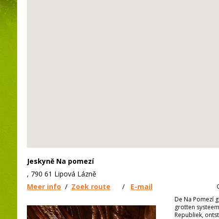
Jeskyně Na pomezí
, 790 61 Lipová Lázně
Meer info
/
Zoek route
/
E-mail
De Na Pomezí gr
grotten systeem
Republiek, onts