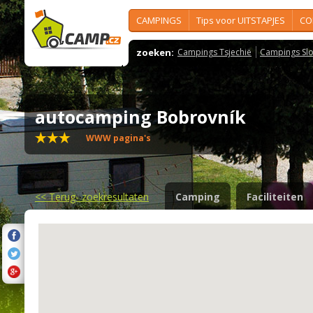
CAMPINGS
Tips voor UITSTAPJES
CO
zoeken:
Campings Tsjechië
Campings Slo
autocamping Bobrovník
WWW pagina's
<<
Terug- zoekresultaten
Camping
Faciliteiten