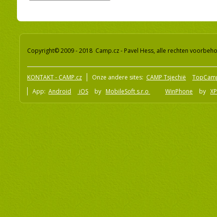
Copyright© 2009 - 2018 Camp.cz - Pavel Hess, alle rechten voorbeh
KONTAKT - CAMP.cz
Onze andere sites:
CAMP Tsjechië
TopCam
App:
Android
iOS
by
MobileSoft s.r.o
WinPhone
by
XP