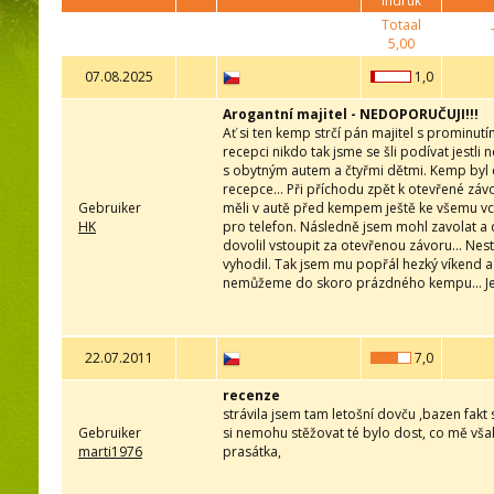
indruk
Totaal
5,00
07.08.2025
1,0
Arogantní majitel - NEDOPORUČUJI!!!
Ať si ten kemp strčí pán majitel s prominutí
recepci nikdo tak jsme se šli podívat jestl
s obytným autem a čtyřmi dětmi. Kemp byl 
recepce... Při příchodu zpět k otevřené záv
Gebruiker
měli v autě před kempem ještě ke všemu vc
HK
pro telefon. Následně jsem mohl zavolat a 
dovolil vstoupit za otevřenou závoru... Nes
vyhodil. Tak jsem mu popřál hezký víkend a
nemůžeme do skoro prázdného kempu... Ješ
22.07.2011
7,0
recenze
strávila jsem tam letošní dovču ,bazen fakt 
Gebruiker
si nemohu stěžovat té bylo dost, co mě však
marti1976
prasátka,