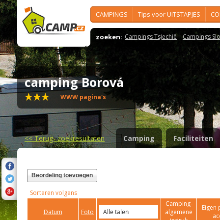
CAMPINGS
Tips voor UITSTAPJES
CO
zoeken:
Campings Tsjechië
Campings Slo
camping Borová
WWW pagina's
<<
Terug- zoekresultaten
Camping
Faciliteiten
Beordeling toevoegen
Sorteren volgens
Camping-
Eigen 
Datum
Foto
algemene
ac