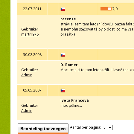
22.07.2011
7,0
recenze
strávila jsem tam letošní dovču ,bazen fakt 
Gebruiker
si nemohu stěžovat té bylo dost, co mě však
marti1976
prasátka,
30.08.2008
D. Romer
Gebruiker
Moc jsme si to tam letos užili. Hlavně ten k
Admin
05.05.2007
Iveta Francová
Gebruiker
moc pěkné...
Admin
Aantal per pagina:
Beordeling toevoegen