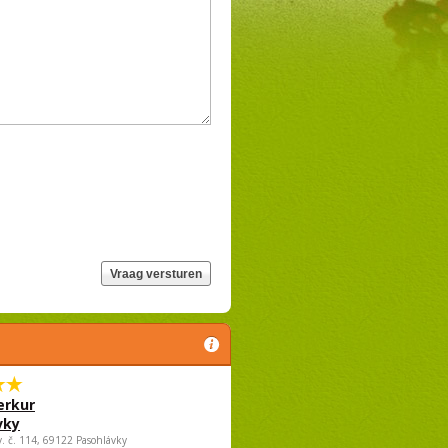
rkur
vky
v. č. 114, 69122 Pasohlávky