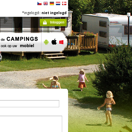
*ingelogd::
niet ingelogd
Inloggen