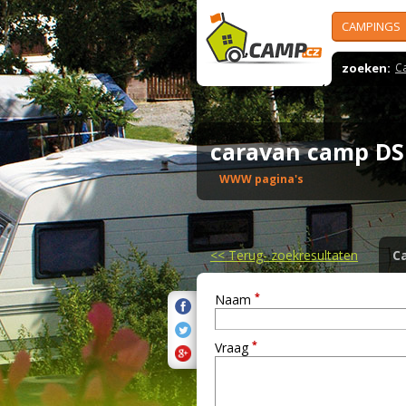
CAMPINGS
zoeken:
C
caravan camp D
WWW pagina's
<<
Terug- zoekresultaten
C
*
Naam
*
Vraag