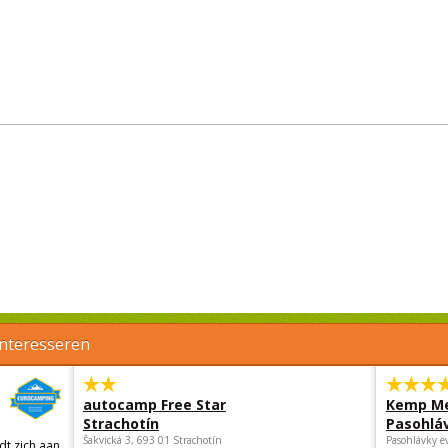
interesseren
autocamp Free Star
Kemp Me
Strachotín
Pasohlá
Šakvická 3, 693 01 Strachotín
Pasohlávky e
t zich aan