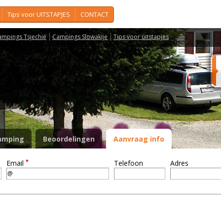
Tips voor UITSTAPJES
CONTACT
ampings Tsjechië
Campings Slowakije
Tips voor uitstapjes
S
amping
Beoordelingen
Aanvraag info
*
Email
Telefoon
Adres