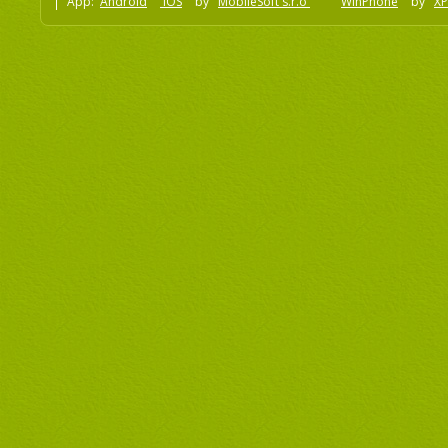
App:
Android
iOS
by
MobileSoft s.r.o
WinPhone
by
XP