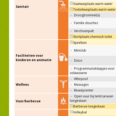
Vaatwasplaats warm water
Sanitair
Textielwasplaats warm water
-
Droogtrommel(s)
-
Familie douches
-
Verchoenpult
Stortplaats chemisch toilet
Speeltuin
-
Miniclub
Faciliteiten voor
kinderen en animatie
-
Disco
-
Programma/uitstapjes voor
volwassene
-
Whirpool
Wellnes
-
Massages
-
Beautycenter
-
Open vuur bij tent/caravan
toegestaan
Vuur/barbecue
Barbecue toegestaan
Volleybal