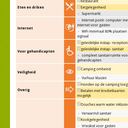
Restaurant
Eten en driken
Eetgelegenheid
-
Supermarkt
-
Internet point- computer me
internet voor gasten
Internet
-
WiFi minimaal 80% plaatsen
signaal
geleidelijke instap- reception
geleidelijke instap- sanitair
Voor gehandicapten
-
compleet sanitairruimte voo
gehandicapten
Camping omheind
Veiligheid
-
Vurhuur kluizen
Honden op de camping toeg
Overig
Betalen met kredietkaarten
mogelijk
Douches warm water inklusiv
-
Verwarmd sanitair
Kookgelegenheid
-
Vrieskist voor gasten