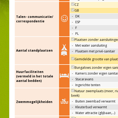
CZ
GB
-
DK
Talen- communicatie/
correspondentie
-
ESP
-
F
-
PL
Plaatsen zonder aansluitinge
-
Met water aansluiting
Aantal standplaatsen
-
Plaatsen met privé-sanitair
Gemidelde grootte van plaat
Bungalows zonder eigen sani
Huurfaciliteiten
-
Kamers zonder eigen sanitai
(vermeld in het totale
-
Stacaravans
aantal bedden)
-
Ingerichte tenten
Natuur zwemplaats (meer, riv
beek)
-
Buiten zwembad verwarmt
Zwemmogelijkheiden
-
Kleuterbad verwarmt
-
Water attractie (glijbaan,…)