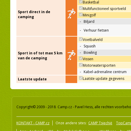
Basketbal
Multifunctioneel sportveld
Sport direct in de
Minigolf
camping
-
Biljard
-
Verhuur fietsen
Voetbalveld
-
Squash
-
Bowling
Sport in of tot max 5 km
van de camping
Vissen
Motorwatersporten
-
Kabel-adrenaline centrum
Laatste update gegevens
Laatste update
Copyright© 2009 - 2018 Camp.cz - Pavel Hess, alle rechten voorbeh
KONTAKT - CAMP.cz
Onze andere sites:
CAMP Tsjechië
TopCam