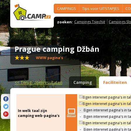
CAMPINGS
Tips voor UITSTAPJES
CO
zoeken:
Campings Tsjechië
Campings Slo
Prague camping Džbán
WWW pagina's
<<
Terug- zoekresultaten
Camping
Faciliteiten
Eigen interenet pagina's in ta
Eigen interenet pagina's in t
-
Eigen interenet pagina's in t
In welk taal zijn
camping web-pagina's
-
Eigen interenet pagina's in t
Eigen interenet pagina's in ta
-
Eigen interenet pagina's in t