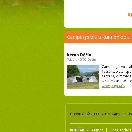
Bi
Campings die u kunnen ook 
kemp Děčín
Polabí , 40502 Děčín
Camping is vooral
fietsers, waterspo
fietsers, klimmers
wandelaars. w hon
www pagina's
Copyright© 2009 - 2018 Camp.cz - P
KONTAKT - CAMP.cz
Onze andere 