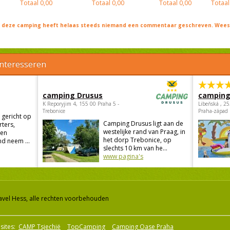
Totaal
0,00
Totaal
0,00
Totaal
0,00
Totaal
j deze camping heeft helaas steeds niemand een commentaar geschreven. Wees 
interesseren
camping Drusus
camping
K Reporyjim 4, 155 00 Praha 5 -
Libeňská , 2
Trebonice
Praha-západ
 gericht op
Camping Drusus ligt aan de
rters,
westelijke rand van Praag, in
 en
het dorp Trebonice, op
d neem ...
slechts 10 km van he...
www pagina's
avel Hess, alle rechten voorbehouden
sites:
CAMP Tsjechië
TopCamping
Camping Oase Praha