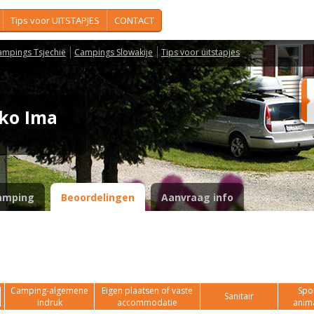
Tips voor UITSTAPJES
CONTACT
ampings Tsjechië
Campings Slowakije
Tips voor uitstapjes
isko Ima
amping
Beoordelingen
Aanvraag info
Camping-algemene
Eigen plaatsen of vaste
Spor
Sanitair
indruk
accommodatie
anim