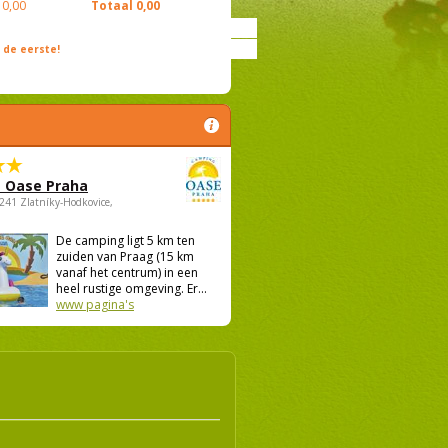
0,00
Totaal
0,00
de eerste!
 Oase Praha
5241 Zlatníky-Hodkovice,
De camping ligt 5 km ten
zuiden van Praag (15 km
vanaf het centrum) in een
heel rustige omgeving. Er...
www pagina's