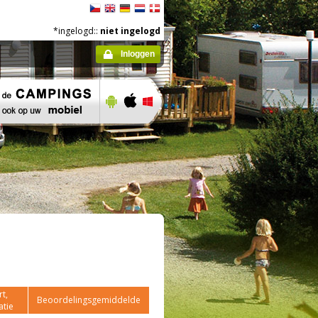
*ingelogd::
niet ingelogd
Inloggen
t,
Beoordelingsgemiddelde
atie