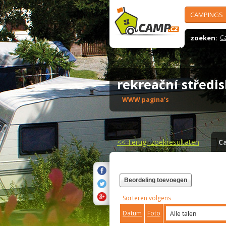
CAMPINGS
zoeken:
C
rekreační střed
WWW pagina's
<<
Terug- zoekresultaten
C
Beordeling toevoegen
Sorteren volgens
Datum
Foto