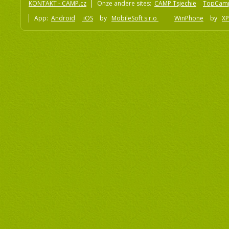
KONTAKT - CAMP.cz
Onze andere sites:
CAMP Tsjechië
TopCam
App:
Android
iOS
by
MobileSoft s.r.o
WinPhone
by
XP