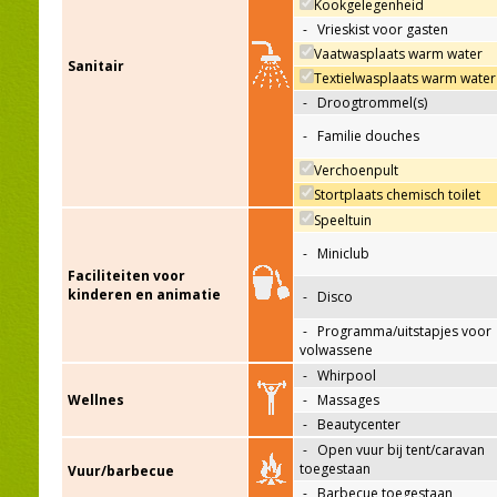
Kookgelegenheid
-
Vrieskist voor gasten
Vaatwasplaats warm water
Sanitair
Textielwasplaats warm water
-
Droogtrommel(s)
-
Familie douches
Verchoenpult
Stortplaats chemisch toilet
Speeltuin
-
Miniclub
Faciliteiten voor
kinderen en animatie
-
Disco
-
Programma/uitstapjes voor
volwassene
-
Whirpool
Wellnes
-
Massages
-
Beautycenter
-
Open vuur bij tent/caravan
toegestaan
Vuur/barbecue
-
Barbecue toegestaan