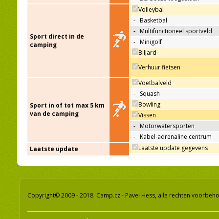
Volleybal
-
Basketbal
-
Multifunctioneel sportveld
Sport direct in de
-
Minigolf
camping
Biljard
Verhuur fietsen
Voetbalveld
-
Squash
Bowling
Sport in of tot max 5 km
van de camping
Vissen
-
Motorwatersporten
-
Kabel-adrenaline centrum
Laatste update gegevens
Laatste update
Copyright© 2009 - 2018 Camp.cz - Pavel Hess, alle rechten voorbeh