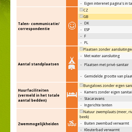
-
Eigen interenet pagina's in t
CZ
GB
-
DK
Talen- communicatie/
correspondentie
-
ESP
-
F
-
PL
Plaatsen zonder aansluitinge
-
Met water aansluiting
Aantal standplaatsen
-
Plaatsen met privé-sanitair
-
Gemidelde grootte van plaa
Bungalows zonder eigen sani
Huurfaciliteiten
-
Kamers zonder eigen sanitai
(vermeld in het totale
-
Stacaravans
aantal bedden)
-
Ingerichte tenten
Natuur zwemplaats (meer, riv
beek)
-
Buiten zwembad verwarmt
Zwemmogelijkheiden
-
Kleuterbad verwarmt