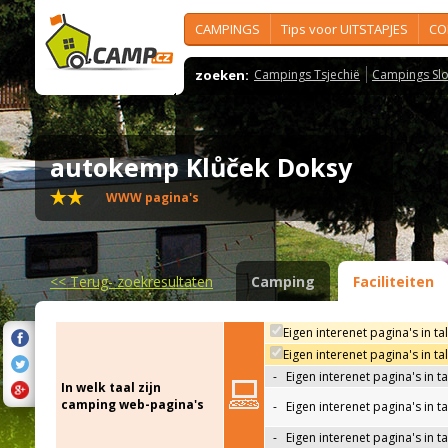
CAMPINGS
Tips voor UITSTAPJES
CO
zoeken:
Campings Tsjechië
Campings Slo
autokemp Klůček Doksy
WWW pagina's
<<
Terug- zoekresultaten
Camping
Faciliteiten
Eigen interenet pagina's in ta
Eigen interenet pagina's in t
-
Eigen interenet pagina's in t
In welk taal zijn
camping web-pagina's
-
Eigen interenet pagina's in t
-
Eigen interenet pagina's in ta