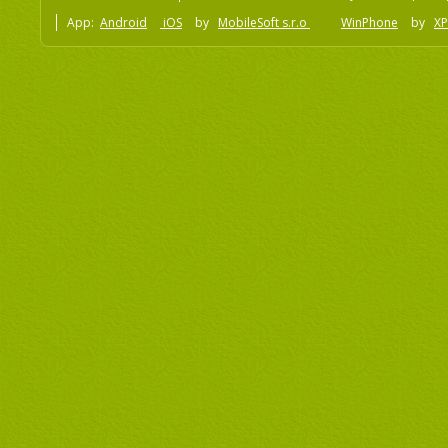
App:
Android
iOS
by
MobileSoft s.r.o
WinPhone
by
XP