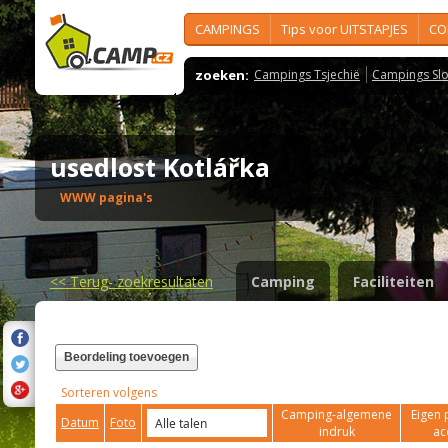
CAMPINGS
Tips voor UITSTAPJES
CO
zoeken:
Campings Tsjechië
Campings Slo
usedlost Kotlářka
WWW pagina's
<<
Terug- zoekresultaten
Camping
Faciliteiten
Beordeling toevoegen
Sorteren volgens
Camping-algemene
Eigen 
Datum
Foto
indruk
ac