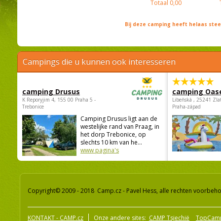
Totaal
0,00
Bij deze camping heeft helaas st
Campings die u kunnen ook interesseren
camping Drusus
camping Oas
K Reporyjim 4, 155 00 Praha 5 -
Libeňská , 25241 Zla
Trebonice
Praha-západ
Camping Drusus ligt aan de
westelijke rand van Praag, in
het dorp Trebonice, op
slechts 10 km van he...
www pagina's
Copyright© 2009 - 2018 Camp.cz - Pavel Hess, alle rechten voorbeh
KONTAKT - CAMP.cz
Onze andere sites:
CAMP Tsjechië
TopCam