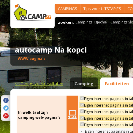
CAMPINGS
Tips voor UITSTAPJES
CO
zoeken:
Campings Tsjechië
Campings Slo
autocamp Na kopci
WWW pagina's
<<
Terug- zoekresultaten
Camping
Faciliteiten
Eigen interenet pagina's in ta
Eigen interenet pagina's in t
Eigen interenet pagina's in ta
In welk taal zijn
camping web-pagina's
Eigen interenet pagina's in ta
Eigen interenet pagina's in ta
-
Eigen interenet pagina's in t