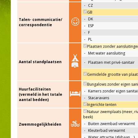
-
CZ
GB
-
DK
Talen- communicatie/
correspondentie
-
ESP
-
F
-
PL
Plaatsen zonder aansluitinge
-
Met water aansluiting
Aantal standplaatsen
-
Plaatsen met privé-sanitair
Gemidelde grootte van plaat
Bungalows zonder eigen sani
Huurfaciliteiten
-
Kamers zonder eigen sanitai
(vermeld in het totale
-
Stacaravans
aantal bedden)
Ingerichte tenten
Natuur zwemplaats (meer, riv
beek)
-
Buiten zwembad verwarmt
Zwemmogelijkheiden
-
Kleuterbad verwarmt
-
Water attractie (glijbaan,…)