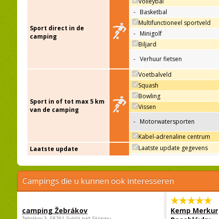
Volleybal
-
Basketbal
Multifunctioneel sportveld
Sport direct in de
-
Minigolf
camping
Biljard
-
Verhuur fietsen
Voetbalveld
Squash
Bowling
Sport in of tot max 5 km
Vissen
van de camping
-
Motorwatersporten
Kabel-adrenaline centrum
Laatste update gegevens
Laatste update
Campings die u kunnen ook interesseren
camping Žebrákov
Kemp Merkur
Žebrákov 3, 58291 Světlá nad Sázavou