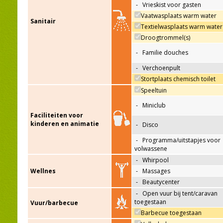
-
Vrieskist voor gasten
Vaatwasplaats warm water
Sanitair
Textielwasplaats warm water
Droogtrommel(s)
-
Familie douches
-
Verchoenpult
Stortplaats chemisch toilet
Speeltuin
-
Miniclub
Faciliteiten voor
kinderen en animatie
-
Disco
-
Programma/uitstapjes voor
volwassene
-
Whirpool
Wellnes
-
Massages
-
Beautycenter
-
Open vuur bij tent/caravan
toegestaan
Vuur/barbecue
Barbecue toegestaan