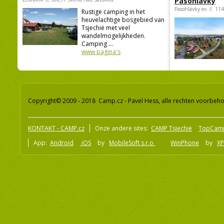
Pasohlávky
Pasohlávky ev. č. 11
Rustige camping in het
heuvelachtige bosgebied van
Tsjechië met veel
wandelmogelijkheden.
Camping ...
www pagina's
Copyright© 2009 - 2018 Camp.cz - Pavel Hess, alle rechten voorbeh
KONTAKT - CAMP.cz
Onze andere sites:
CAMP Tsjechië
TopCam
App:
Android
iOS
by
MobileSoft s.r.o
WinPhone
by
XP