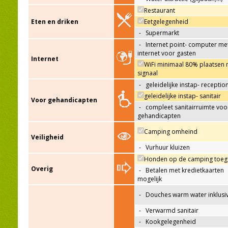
Restaurant
Eten en driken
Eetgelegenheid
-
Supermarkt
-
Internet point- computer me
internet voor gasten
Internet
WiFi minimaal 80% plaatsen 
signaal
-
geleidelijke instap- receptio
geleidelijke instap- sanitair
Voor gehandicapten
-
compleet sanitairruimte voo
gehandicapten
Camping omheind
Veiligheid
-
Vurhuur kluizen
Honden op de camping toeg
Overig
-
Betalen met kredietkaarten
mogelijk
-
Douches warm water inklusi
-
Verwarmd sanitair
-
Kookgelegenheid