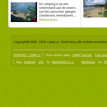
De camping is op een
schiereiland aan de oevers
van het Lipnomeer gelegen.
Zandstrand, tennisbanen, ...
www pagina's
Copyright© 2009 - 2018 Camp.cz - Pavel Hess, alle rechten voorbeh
KONTAKT - CAMP.cz
Onze andere sites:
CAMP Tsjechië
TopCam
App:
Android
iOS
by
MobileSoft s.r.o
WinPhone
by
XP