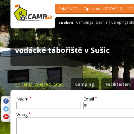
CAMPINGS
Tips voor UITSTAPJES
CO
zoeken:
Campings Tsjechië
Campings Slo
vodácké tábořiště v Sušic
<<
Terug- zoekresultaten
Camping
Faciliteiten
*
*
Naam
Email
*
Vraag