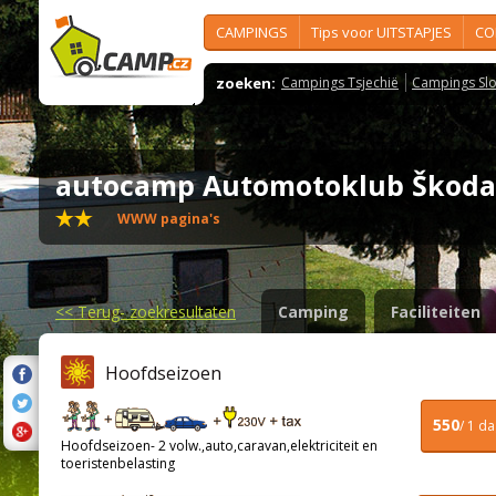
CAMPINGS
Tips voor UITSTAPJES
CO
zoeken:
Campings Tsjechië
Campings Slo
autocamp Automotoklub Škod
WWW pagina's
<<
Terug- zoekresultaten
Camping
Faciliteiten
Hoofdseizoen
550
/ 1 d
Hoofdseizoen- 2 volw.,auto,caravan,elektriciteit en
toeristenbelasting