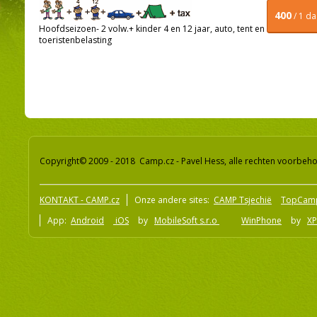
400
/ 1 d
Hoofdseizoen- 2 volw.+ kinder 4 en 12 jaar, auto, tent en
toeristenbelasting
Copyright© 2009 - 2018 Camp.cz - Pavel Hess, alle rechten voorbeh
KONTAKT - CAMP.cz
Onze andere sites:
CAMP Tsjechië
TopCam
App:
Android
iOS
by
MobileSoft s.r.o
WinPhone
by
XP