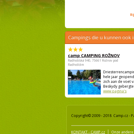
Bi
Campings die u kunnen ook 
camp CAMPING ROŽNOV
Radhošťská 940, 75661 Rožnov pod
Radhoštěm
Driesterrencampin
hele jaar geopend 
zich aan de voet v
Beskydy gebergte 
www pagina's
Copyright© 2009 - 2018 Camp.cz - P
KONTAKT - CAMP.cz
Onze andere 