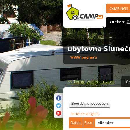
CAMPINGS
zoeken:
C
ubytovna Slune
WWW pagina's
<<
Terug- zoekresultaten
C
Beordeling toevoegen
Sorteren volgens
Datum
Foto