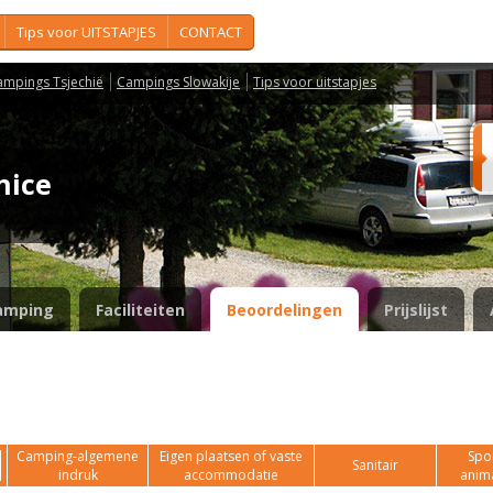
Tips voor UITSTAPJES
CONTACT
ampings Tsjechië
Campings Slowakije
Tips voor uitstapjes
čnice
amping
Faciliteiten
Beoordelingen
Prijslijst
Camping-algemene
Eigen plaatsen of vaste
Spor
Sanitair
indruk
accommodatie
anim