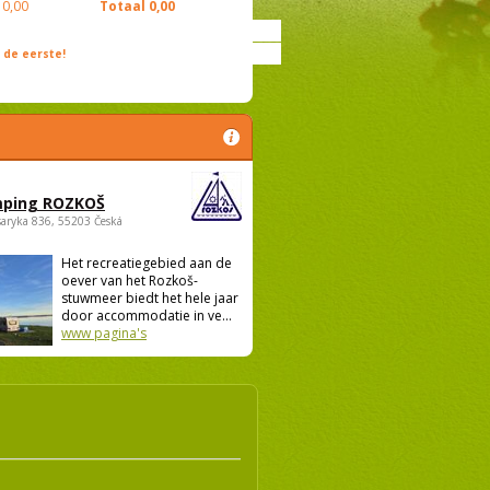
0,00
Totaal
0,00
de eerste!
ping ROZKOŠ
saryka 836, 55203 Česká
Het recreatiegebied aan de
oever van het Rozkoš-
stuwmeer biedt het hele jaar
door accommodatie in ve...
www pagina's