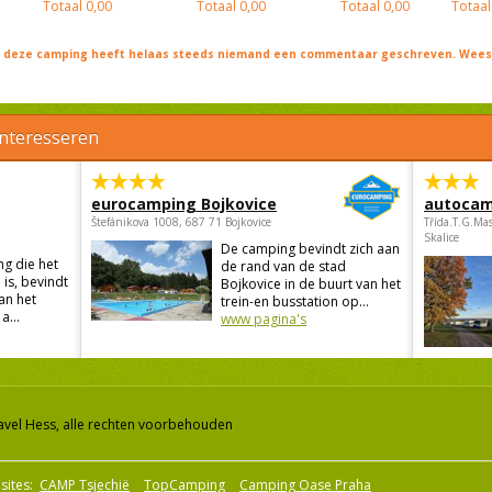
Totaal
0,00
Totaal
0,00
Totaal
0,00
Totaal
j deze camping heeft helaas steeds niemand een commentaar geschreven. Wees 
interesseren
eurocamping Bojkovice
autocam
Štefánikova 1008, 687 71 Bojkovice
Třída.T.G.Ma
Skalice
De camping bevindt zich aan
g die het
de rand van de stad
is, bevindt
Bojkovice in de buurt van het
an het
trein-en busstation op...
a...
www pagina's
avel Hess, alle rechten voorbehouden
sites:
CAMP Tsjechië
TopCamping
Camping Oase Praha