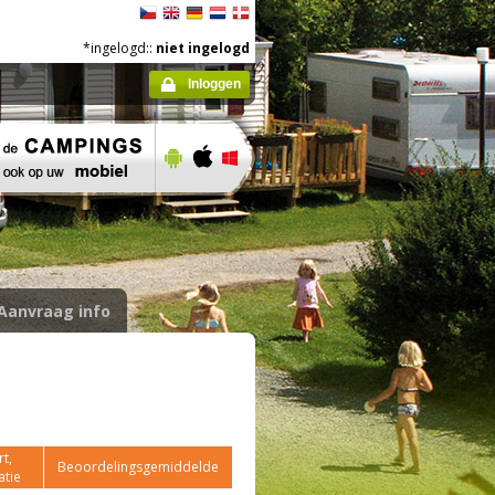
*ingelogd::
niet ingelogd
Inloggen
Aanvraag info
t,
Beoordelingsgemiddelde
atie