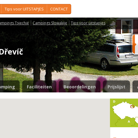
Tips voor UITSTAPJES
CONTACT
ampings Tsjechië
Campings Slowakije
Tips voor uitstapjes
 Dřevíč
amping
Faciliteiten
Beoordelingen
Prijslijst