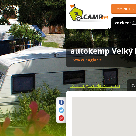
CAMPINGS
zoeken:
C
autokemp Velký
WWW pagina's
<<
Terug- zoekresultaten
C