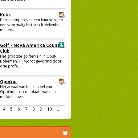
Kuks
Barokcomplex van een kuuroord en
een voormalig historisch ziekenhuis
met ee...
Golf - Nová Amerika Country
Club
Het grootste golfterrein in Oost-
Bohemen. Hij wordt gevormd door
drie profe...
Opočno
Het areaal van het kasteel van
Opočno is op de plaats van een
middeleeuwse ...
4
5
6
7
8
9
10
...