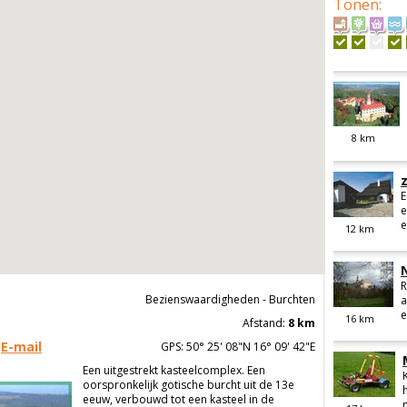
Tonen
:
8
km
E
e
e
12
km
R
Bezienswaardigheden - Burchten
a
e
16
km
Afstand:
8 km
E-mail
GPS: 50° 25' 08"N 16° 09' 42"E
Een uitgestrekt kasteelcomplex. Een
oorspronkelijk gotische burcht uit de 13e
eeuw, verbouwd tot een kasteel in de