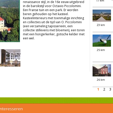
17
km
renaissance stijl, in de 16e eeuw uitgebreid
in de barokstijl voor Octavio Piccolomini.
Een Franse tuin en een park. Er worden
beren gehouden op het kasteel.
Kasteelinterieurs met toenmalige inrichting
en collecties uit de tijd van O. Piccolomini
23
km
(een verzameling tapisserieën, een
collectie stillevens met bloemen), een toren
met een hongerkerker, gotische kelder met
een wel.
25
km
26
km
1
2
3
interesseren