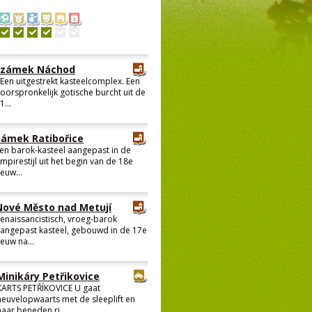
zámek Náchod
Een uitgestrekt kasteelcomplex. Een
oorspronkelijk gotische burcht uit de
1...
zámek Ratibořice
en barok-kasteel aangepast in de
mpirestijl uit het begin van de 18e
euw...
Nové Město nad Metují
enaissancistisch, vroeg-barok
angepast kasteel, gebouwd in de 17e
euw na...
Minikáry Petřikovice
KARTS PETŘÍKOVICE U gaat
heuvelopwaarts met de sleeplift en
naar beneden ri...