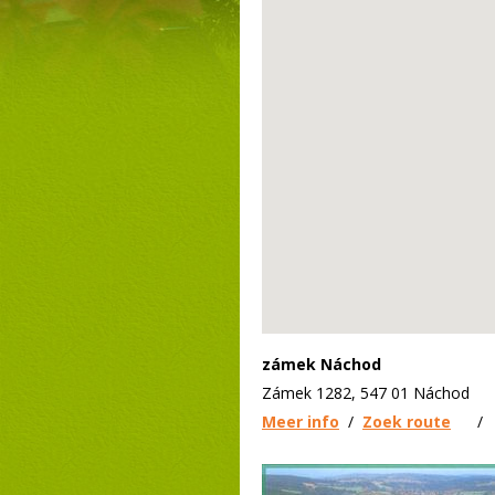
zámek Náchod
Zámek 1282, 547 01 Náchod
Meer info
/
Zoek route
/