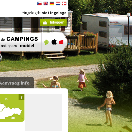
*ingelogd::
niet ingelogd
Inloggen
Aanvraag info
?