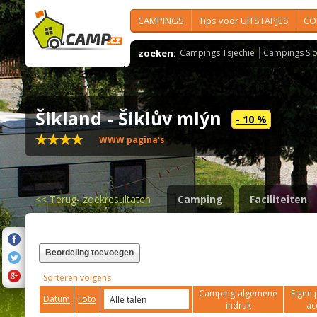
CAMPINGS
Tips voor UITSTAPJES
CO
zoeken:
Campings Tsjechië
Campings Slo
Šikland - Šiklův mlýn
- 10 %
WWW pagina's
<<
Terug- zoekresultaten
Camping
Faciliteiten
Beordeling toevoegen
Sorteren volgens
Camping-algemene
Eigen 
Datum
Foto
indruk
ac