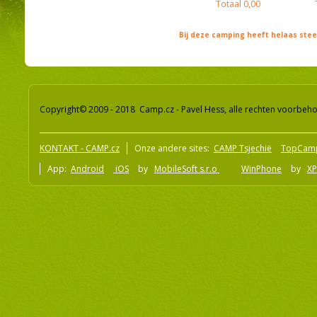
Totaal
0,00
Bij deze camping heeft helaas st
Copyright© 2009 - 2018 Camp.cz - Pavel Hess, alle rechten voorbeh
KONTAKT - CAMP.cz
Onze andere sites:
CAMP Tsjechië
TopCam
App:
Android
iOS
by
MobileSoft s.r.o
WinPhone
by
XP