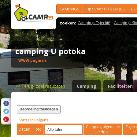
CAMPINGS
Tips voor UITSTAPJES
CO
zoeken:
Campings Tsjechië
Campings Slo
camping U potoka
WWW pagina's
<<
Terug- zoekresultaten
Camping
Faciliteiten
Beordeling toevoegen
Sorteren volgens
Camping-algemene
Eigen 
Datum
Foto
indruk
ac