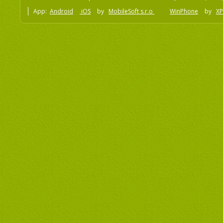
App:
Android
iOS
by
MobileSoft s.r.o
WinPhone
by
XP