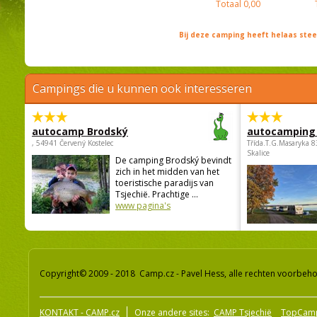
Totaal
0,00
Bij deze camping heeft helaas st
Campings die u kunnen ook interesseren
autocamp Brodský
autocamping
, 54941 Červený Kostelec
Třída.T.G.Masaryka 
Skalice
De camping Brodský bevindt
zich in het midden van het
toeristische paradijs van
Tsjechië. Prachtige ...
www pagina's
Copyright© 2009 - 2018 Camp.cz - Pavel Hess, alle rechten voorbeh
KONTAKT - CAMP.cz
Onze andere sites:
CAMP Tsjechië
TopCam