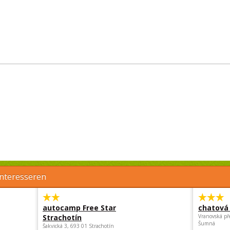
interesseren
autocamp Free Star
chatová 
Strachotín
Vranovská př
Šumná
Šakvická 3, 693 01 Strachotín