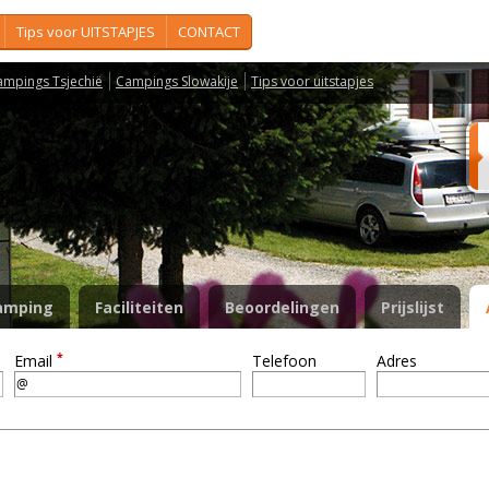
Tips voor UITSTAPJES
CONTACT
ampings Tsjechië
Campings Slowakije
Tips voor uitstapjes
amping
Faciliteiten
Beoordelingen
Prijslijst
*
Email
Telefoon
Adres