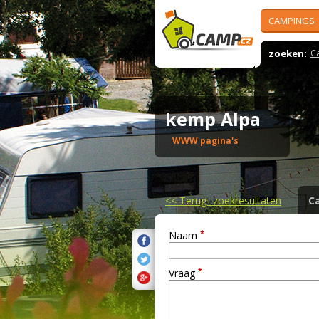
CAMPINGS
zoeken:
C
kemp Alpa
WWW pagina's
<<
Terug- zoekresultaten
C
*
Naam
*
Vraag