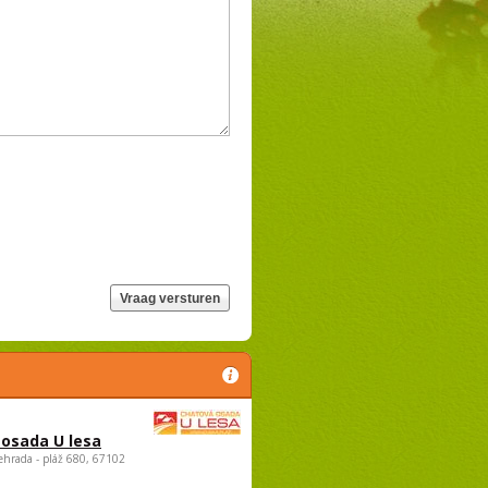
osada U lesa
ehrada - pláž 680, 67102