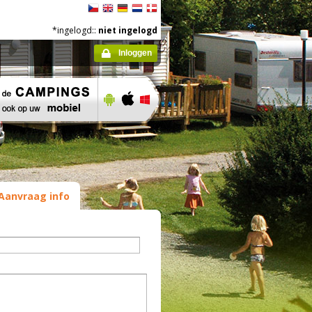
*ingelogd::
niet ingelogd
Inloggen
Aanvraag info