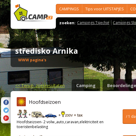
CAMPINGS
Tips voor UITSTAPJES
CO
zoeken:
Campings Tsjechië
Campings Slo
středisko Arnika
WWW pagina's
<<
Terug- zoekresultaten
Camping
Beoordeling
Hoofdseizoen
/ 1 d
Hoofdseizoen- 2 volw.,auto,caravan,elektriciteit en
toeristenbelasting