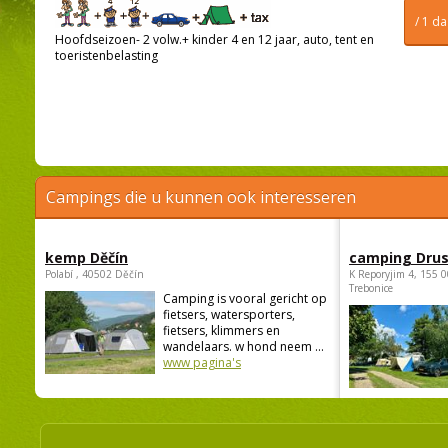
/ 1 d
Hoofdseizoen- 2 volw.+ kinder 4 en 12 jaar, auto, tent en
toeristenbelasting
Campings die u kunnen ook interesseren
kemp Děčín
camping Dru
Polabí , 40502 Děčín
K Reporyjim 4, 155 0
Trebonice
Camping is vooral gericht op
fietsers, watersporters,
fietsers, klimmers en
wandelaars. w hond neem ...
www pagina's