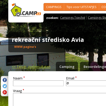
CAMPINGS
Tips voor UITSTAPJES
CO
zoeken:
Campings Tsjechië
Campings Slo
rekreační středisko Avia
WWW pagina's
<<
Terug- zoekresultaten
Camping
Beoordeling
*
*
Naam
Email
*
Vraag