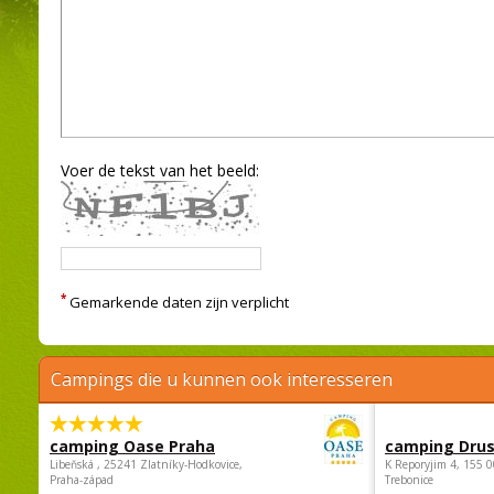
Voer de tekst van het beeld:
*
Gemarkende daten zijn verplicht
Campings die u kunnen ook interesseren
camping Oase Praha
camping Dru
Libeňská , 25241 Zlatníky-Hodkovice,
K Reporyjim 4, 155 0
Praha-západ
Trebonice