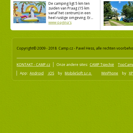
De camping ligt 5 km ten
zuiden van Praag (15 km
vanaf het centrum) in een
heel rustige omgeving. Er...
www pagina's
Copyright© 2009 - 2018 Camp.cz - Pavel Hess, alle rechten voorbeh
KONTAKT - CAMP.cz
Onze andere sites:
CAMP Tsjechië
TopCam
App:
Android
iOS
by
MobileSoft s.r.o
WinPhone
by
XP