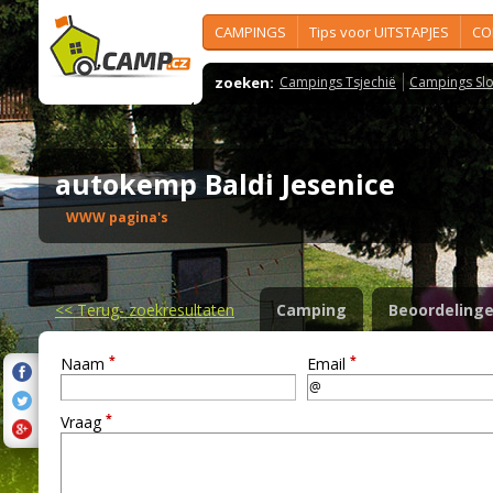
CAMPINGS
Tips voor UITSTAPJES
CO
zoeken:
Campings Tsjechië
Campings Slo
autokemp Baldi Jesenice
WWW pagina's
<<
Terug- zoekresultaten
Camping
Beoordeling
*
*
Naam
Email
*
Vraag