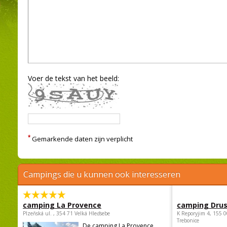
Voer de tekst van het beeld:
*
Gemarkende daten zijn verplicht
Campings die u kunnen ook interesseren
camping La Provence
camping Dru
Plzeňská ul. , 354 71 Velká Hleďsebe
K Reporyjim 4, 155 0
Trebonice
De camping La Provence