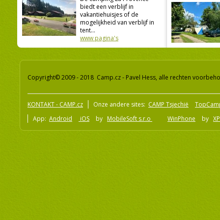
biedt een verblijf in
vakantiehuisjes of de
mogelijkheid van verblijf in
tent...
www pagina's
Copyright© 2009 - 2018 Camp.cz - Pavel Hess, alle rechten voorbeh
KONTAKT - CAMP.cz
Onze andere sites:
CAMP Tsjechië
TopCam
App:
Android
iOS
by
MobileSoft s.r.o
WinPhone
by
XP