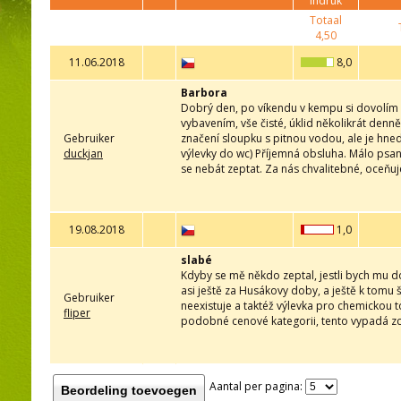
indruk
Totaal
4,50
11.06.2018
8,0
Barbora
Dobrý den, po víkendu v kempu si dovolím 
vybavením, vše čisté, úklid několikrát denn
Gebruiker
značení sloupku s pitnou vodou, ale je hned
duckjan
výlevky do wc) Příjemná obsluha. Málo psan
se nebát zeptat. Za nás chvalitebné, oceňu
19.08.2018
1,0
slabé
Kdyby se mě někdo zeptal, jestli bych mu d
asi ještě za Husákovy doby, a ještě k tomu 
Gebruiker
neexistuje a taktéž výlevka pro chemickou to
fliper
podobné cenové kategorii, tento vypadá zch
Aantal per pagina:
Beordeling toevoegen