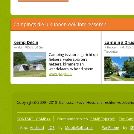
Campings die u kunnen ook interesseren
kemp Děčín
camping Dru
Polabí , 40502 Děčín
K Reporyjim 4, 155 0
Trebonice
Camping is vooral gericht op
fietsers, watersporters,
fietsers, klimmers en
wandelaars. w hond neem ...
www pagina's
Copyright© 2009 - 2018 Camp.cz - Pavel Hess, alle rechten voorbeh
KONTAKT - CAMP.cz
Onze andere sites:
CAMP Tsjechië
TopCam
App:
Android
iOS
by
MobileSoft s.r.o
WinPhone
by
XP