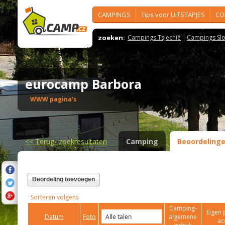
CAMPINGS
Tips voor UITSTAPJES
CO
zoeken:
Campings Tsjechië
Campings Slo
eurocamp Barbora
WWW pagina's
<<
Terug- zoekresultaten
Camping
Beoordeling
Beordeling toevoegen
Sorteren volgens
Camping-
Eigen 
Datum
Foto
algemene
ac