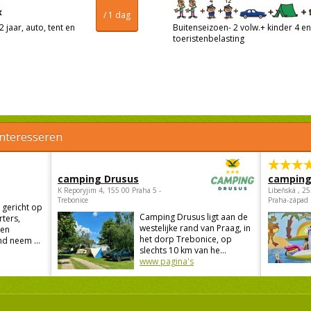
/ 1 dag
 jaar, auto, tent en
Buitenseizoen- 2 volw.+ kinder 4 en 
toeristenbelasting
interesseren
camping Drusus
camping
K Reporyjim 4, 155 00 Praha 5 -
Libeňská , 2
Trebonice
Praha-západ
 gericht op
Camping Drusus ligt aan de
rters,
westelijke rand van Praag, in
 en
het dorp Trebonice, op
d neem ...
slechts 10 km van he...
www pagina's