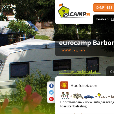
CAMPINGS
zoeken:
C
eurocamp Barbo
WWW pagina's
<<
Terug- zoekresultaten
C
Hoofdseizoen
Hoofdseizoen- 2 volw.,auto,caravan,el
toeristenbelasting