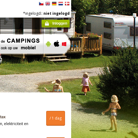
*ingelogd::
niet ingelogd
Inloggen
/ 1 dag
, elektriciteit en