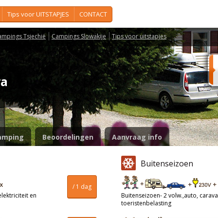
Tips voor UITSTAPJES
CONTACT
ampings Tsjechië
Campings Slowakije
Tips voor uitstapjes
ra
amping
Beoordelingen
Aanvraag info
Buitenseizoen
/ 1 dag
ektriciteit en
Buitenseizoen- 2 volw.,auto, caravan
toeristenbelasting