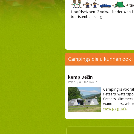
Hoofdseizoen- 2 volw.+ kinder 4 en 12
toeristenbelasting
Campings die u kunnen ook 
kemp Děčín
Polabí , 40502 Děčín
Camping is vooral
fietsers, waterspo
fietsers, klimmers
wandelaars. w hon
www pagina's