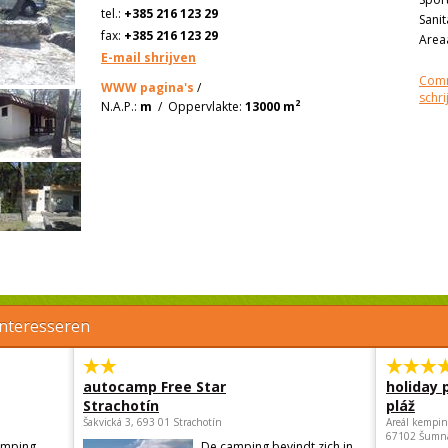
tel.:
+385 216 123 29
Sanit
fax:
+385 216 123 29
Areaa
E-mail shrijven
Comm
WWW pagina's
/
schri
2
N.A.P.:
m
/
Oppervlakte:
13000 m
interesseren
autocamp Free Star
holiday 
Strachotín
pláž
Šakvická 3, 693 01 Strachotín
Areál kempin
67102 Šumn
amping
De camping bevindt zich in