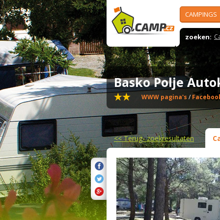
CAMPINGS
zoeken:
C
Basko Polje Au
WWW pagina's
/
Faceboo
<<
Terug- zoekresultaten
C