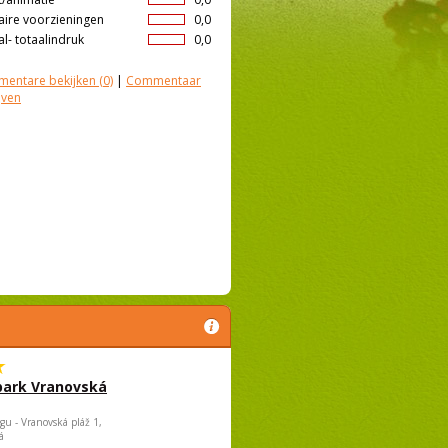
aire voorzieningen
0,0
l- totaalindruk
0,0
entare bekijken
(0)
|
Commentaar
jven
park Vranovská
gu - Vranovská pláž 1,
á