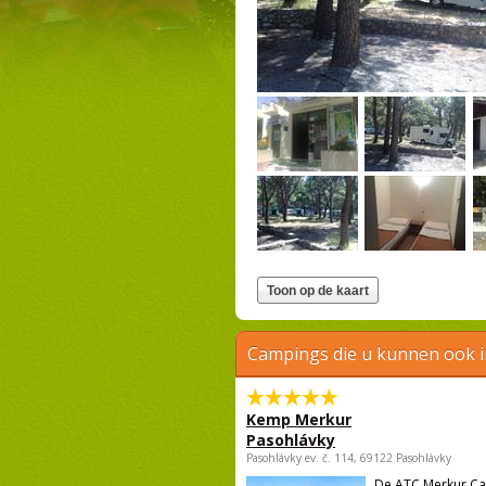
Campings die u kunnen ook 
Kemp Merkur
Pasohlávky
Pasohlávky ev. č. 114, 69122 Pasohlávky
De ATC Merkur C