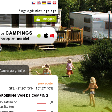
*ingelogd::
niet ingelogd
Inloggen
Aanvraag info
zoek route
GPS: 43° 20' 45"N 16° 57' 40"E
RDERING VAN DE CAMPING
dplaatsen of
0,0
aciliteiten
t/animatie
0,0