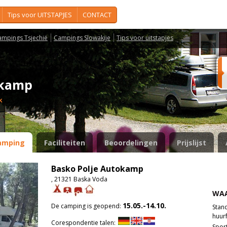
Tips voor UITSTAPJES
CONTACT
ampings Tsjechië
Campings Slowakije
Tips voor uitstapjes
tokamp
k
amping
Faciliteiten
Beoordelingen
Prijslijst
Basko Polje Autokamp
, 21321 Baska Voda
WAA
15.05.-14.10.
De camping is geopend:
Stan
huurf
Corespondentie talen:
Spor