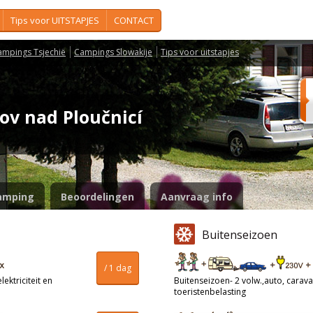
Tips voor UITSTAPJES
CONTACT
ampings Tsjechië
Campings Slowakije
Tips voor uitstapjes
šov nad Ploučnicí
amping
Beoordelingen
Aanvraag info
Buitenseizoen
/ 1 dag
ektriciteit en
Buitenseizoen- 2 volw.,auto, caravan
toeristenbelasting