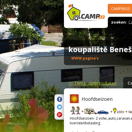
CAMPINGS
zoeken:
C
koupaliště Bene
WWW pagina's
<<
Terug- zoekresultaten
C
Hoofdseizoen
Hoofdseizoen- 2 volw.,auto,caravan,el
toeristenbelasting