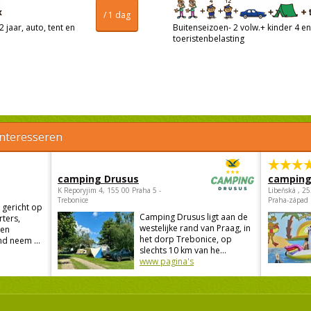
/ 1 dag
 jaar, auto, tent en
Buitenseizoen- 2 volw.+ kinder 4 en 
toeristenbelasting
interesseren
camping Drusus
camping
K Reporyjim 4, 155 00 Praha 5 -
Libeňská , 2
Trebonice
Praha-západ
 gericht op
Camping Drusus ligt aan de
rters,
westelijke rand van Praag, in
 en
het dorp Trebonice, op
d neem ...
slechts 10 km van he...
www pagina's