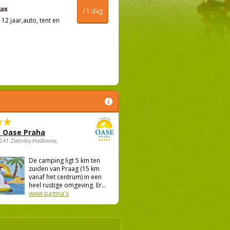
/ 1 dag
12 jaar,auto, tent en
 Oase Praha
5241 Zlatníky-Hodkovice,
De camping ligt 5 km ten
zuiden van Praag (15 km
vanaf het centrum) in een
heel rustige omgeving. Er...
www pagina's