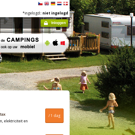
*ingelogd::
niet ingelogd
Inloggen
/ 1 dag
, elektriciteit en