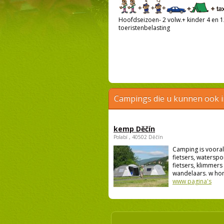
Hoofdseizoen- 2 volw.+ kinder 4 en 12
toeristenbelasting
Campings die u kunnen ook 
kemp Děčín
Polabí , 40502 Děčín
Camping is vooral
fietsers, waterspo
fietsers, klimmers
wandelaars. w hon
www pagina's