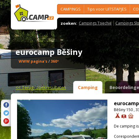
CAMPINGS
Tips voor UITSTAPJES
CO
zoeken:
Campings Tsjechië
Campings Slo
eurocamp Běšiny
WWW pagina's
/
360º
<<
Terug- zoekresultaten
Camping
Beoordeling
eurocamp
Běšiny 150 , 3
De camping i
Corespondenti