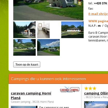
tel.:
+420 376 
fax:
E-mail shrij
WWW pagina
N.A.P.:
m
/
Op
Euro B Camping
caravan.Voor s
tennisbanen, 
Campings die u kunnen ook interesseren
caravan camping Horní
camping Olši
Planá
, 38223 Černá v Poš
Caravan camping , 38226 Horní Planá
De camping is op een