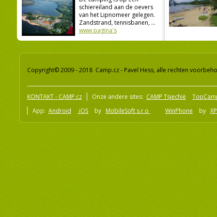
schiereiland aan de oevers
van het Lipnomeer gelegen.
Zandstrand, tennisbanen, ...
www pagina's
Copyright© 2009 - 2018 Camp.cz - Pavel Hess, alle rechten voorbeh
KONTAKT - CAMP.cz
Onze andere sites:
CAMP Tsjechië
TopCam
App:
Android
iOS
by
MobileSoft s.r.o
WinPhone
by
XP