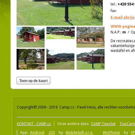
tel.:
+420 554 
fax:
E-mail shrij
WWW pagina
N.A.P.:
m
/
Op
De recreatieca
vakantiehuisje
wastafel en a
Copyright© 2009 - 2018 Camp.cz - Pavel Hess, alle rechten voorbeh
KONTAKT - CAMP.cz
Onze andere sites:
CAMP Tsjechië
TopCam
App:
Android
iOS
by
MobileSoft s.r.o
WinPhone
by
XP