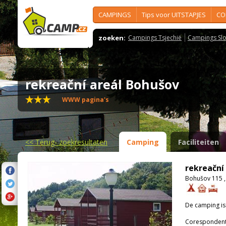
CAMPINGS
Tips voor UITSTAPJES
CO
zoeken:
Campings Tsjechië
Campings Slo
rekreační areál Bohušov
WWW pagina's
<<
Terug- zoekresultaten
Camping
Faciliteiten
rekreační
Bohušov 115 
De camping i
Corespondenti