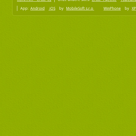
App:
Android
iOS
by
MobileSoft s.r.o
WinPhone
by
XP