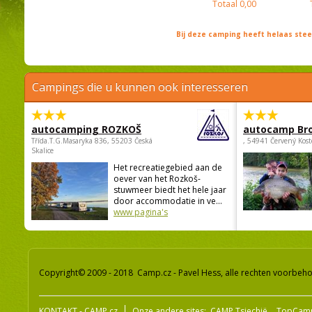
Totaal
0,00
Bij deze camping heeft helaas st
Campings die u kunnen ook interesseren
autocamping ROZKOŠ
autocamp Br
Třída.T.G.Masaryka 836, 55203 Česká
, 54941 Červený Kost
Skalice
Het recreatiegebied aan de
oever van het Rozkoš-
stuwmeer biedt het hele jaar
door accommodatie in ve...
www pagina's
Copyright© 2009 - 2018 Camp.cz - Pavel Hess, alle rechten voorbeh
KONTAKT - CAMP.cz
Onze andere sites:
CAMP Tsjechië
TopCam