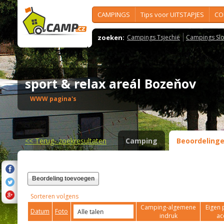
CAMPINGS
Tips voor UITSTAPJES
CO
zoeken:
Campings Tsjechië
Campings Slo
sport & relax areál Bozeňov
WWW pagina's
<<
Terug- zoekresultaten
Camping
Beoordeling
Beordeling toevoegen
Sorteren volgens
Camping-algemene
Eigen 
Datum
Foto
indruk
ac