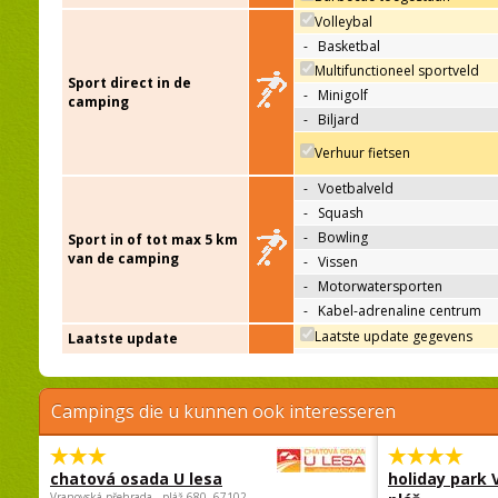
Volleybal
-
Basketbal
Multifunctioneel sportveld
Sport direct in de
-
Minigolf
camping
-
Biljard
Verhuur fietsen
-
Voetbalveld
-
Squash
-
Bowling
Sport in of tot max 5 km
van de camping
-
Vissen
-
Motorwatersporten
-
Kabel-adrenaline centrum
Laatste update gegevens
Laatste update
Campings die u kunnen ook interesseren
chatová osada U lesa
holiday park
Vranovská přehrada - pláž 680, 67102