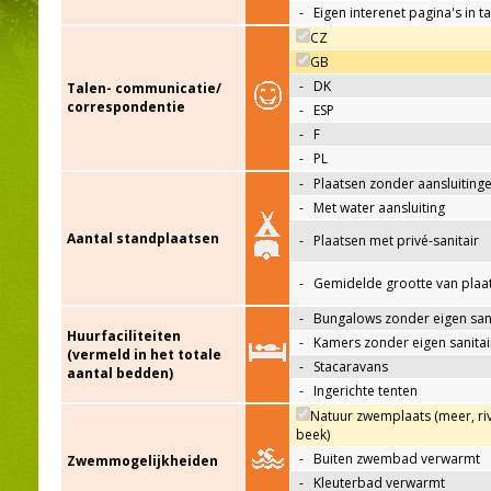
-
Eigen interenet pagina's in t
CZ
GB
-
DK
Talen- communicatie/
correspondentie
-
ESP
-
F
-
PL
-
Plaatsen zonder aansluiting
-
Met water aansluiting
Aantal standplaatsen
-
Plaatsen met privé-sanitair
-
Gemidelde grootte van plaa
-
Bungalows zonder eigen sani
Huurfaciliteiten
-
Kamers zonder eigen sanitai
(vermeld in het totale
-
Stacaravans
aantal bedden)
-
Ingerichte tenten
Natuur zwemplaats (meer, riv
beek)
-
Buiten zwembad verwarmt
Zwemmogelijkheiden
-
Kleuterbad verwarmt