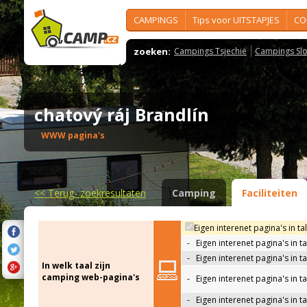
CAMPINGS
Tips voor UITSTAPJES
CO
zoeken:
Campings Tsjechië
Campings Slo
chatový ráj Brandlín
WWW pagina's
<<
Terug- zoekresultaten
Camping
Faciliteiten
Eigen interenet pagina's in ta
-
Eigen interenet pagina's in t
-
Eigen interenet pagina's in t
In welk taal zijn
camping web-pagina's
-
Eigen interenet pagina's in t
-
Eigen interenet pagina's in ta