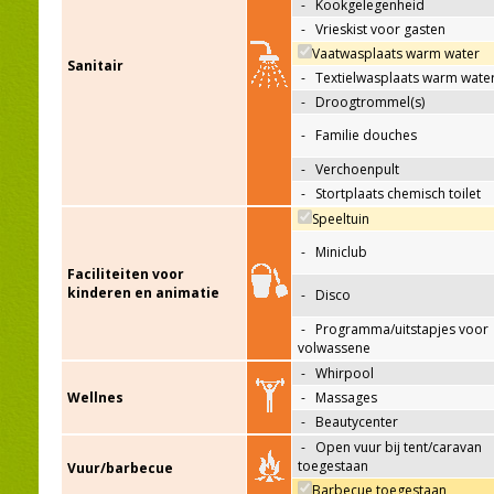
-
Kookgelegenheid
-
Vrieskist voor gasten
Vaatwasplaats warm water
Sanitair
-
Textielwasplaats warm wate
-
Droogtrommel(s)
-
Familie douches
-
Verchoenpult
-
Stortplaats chemisch toilet
Speeltuin
-
Miniclub
Faciliteiten voor
kinderen en animatie
-
Disco
-
Programma/uitstapjes voor
volwassene
-
Whirpool
Wellnes
-
Massages
-
Beautycenter
-
Open vuur bij tent/caravan
toegestaan
Vuur/barbecue
Barbecue toegestaan