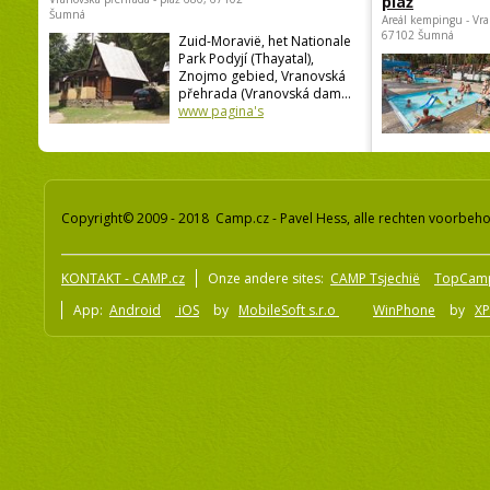
pláž
Šumná
Areál kempingu - Vra
67102 Šumná
Zuid-Moravië, het Nationale
Park Podyjí (Thayatal),
Znojmo gebied, Vranovská
přehrada (Vranovská dam...
www pagina's
Copyright© 2009 - 2018 Camp.cz - Pavel Hess, alle rechten voorbeh
KONTAKT - CAMP.cz
Onze andere sites:
CAMP Tsjechië
TopCam
App:
Android
iOS
by
MobileSoft s.r.o
WinPhone
by
XP